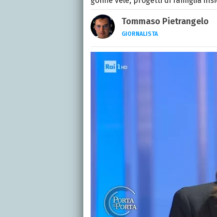
gonfie vele, progetti di famiglia ins
Tommaso Pietrangelo
GIORNALISTA
Autore, giornalista, cant
appassionato di cinema,
gatti.