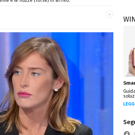
ieme e le nozze (forse) in arrivo.
WI
autore. Laureato in Letterature Straniere, è
 poesia e Shakespeare. Scrive canzoni e ama i
Smar
Guida
soluz
LEGG
Segu