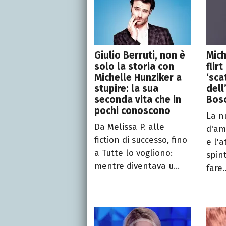
Giulio Berruti, non è
Mich
solo la storia con
flir
Michelle Hunziker a
‘sca
stupire: la sua
dell
seconda vita che in
Bosc
pochi conoscono
La n
Da Melissa P. alle
d'am
fiction di successo, fino
e l'
a Tutte lo vogliono:
spin
mentre diventava u...
fare..