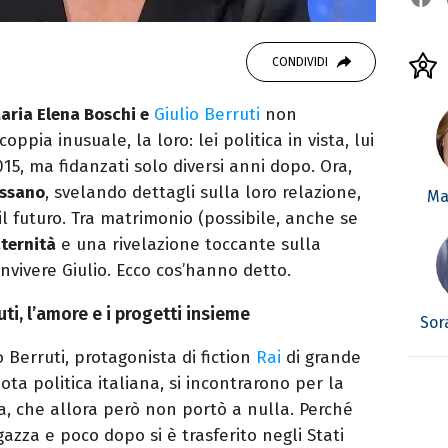
CONDIVIDI
aria Elena Boschi e
Giulio Berruti
non
pia inusuale, la loro: lei politica in vista, lui
015, ma fidanzati solo diversi anni dopo. Ora,
essano
, svelando dettagli sulla loro relazione,
Ma
 il futuro. Tra matrimonio (possibile, anche se
ternità
e una rivelazione toccante sulla
nvivere Giulio. Ecco cos’hanno detto.
ti, l’amore e i progetti insieme
Sor
o Berruti, protagonista di fiction
Rai
di grande
nota politica italiana, si incontrarono per la
a, che allora però non portò a nulla. Perché
zza e poco dopo si è trasferito negli Stati