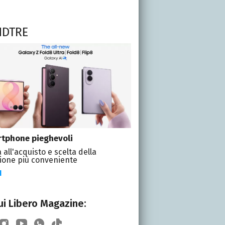
NDTRE
tphone pieghevoli
 all'acquisto e scelta della
ione più conveniente
I
i Libero Magazine: