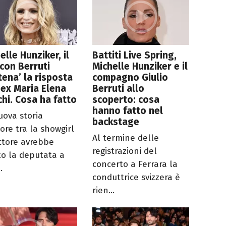
elle Hunziker, il
Battiti Live Spring,
t con Berruti
Michelle Hunziker e il
tena’ la risposta
compagno Giulio
’ex Maria Elena
Berruti allo
hi. Cosa ha fatto
scoperto: cosa
hanno fatto nel
uova storia
backstage
ore tra la showgirl
Al termine delle
attore avrebbe
registrazioni del
to la deputata a
concerto a Ferrara la
.
conduttrice svizzera è
rien...