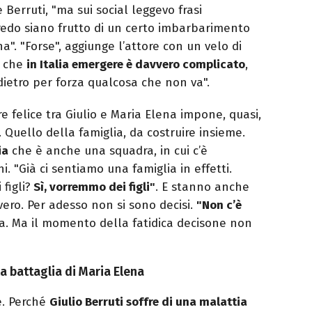
Berruti, "ma sui social leggevo frasi
 credo siano frutto di un certo imbarbarimento
na". "Forse", aggiunge l’attore con un velo di
o che
in Italia emergere è davvero complicato
,
 dietro per forza qualcosa che non va".
re felice tra Giulio e Maria Elena impone, quasi,
. Quello della famiglia, da costruire insieme.
ia
che è anche una squadra, in cui c’è
i. "Già ci sentiamo una famiglia in effetti.
figli?
Sì, vorremmo dei figli"
. E stanno anche
 vero. Per adesso non si sono decisi.
"Non c’è
a. Ma il momento della fatidica decisone non
la battaglia di Maria Elena
e. Perché
Giulio Berruti soffre di una malattia