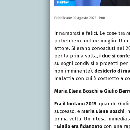
RaiPlay
Pubblicato:
10 Agosto 2023 11:00
Innamorati e felici. Le cose tra
M
potrebbero andare meglio. Una cop
attore. Si erano conosciuti nel 2
per la prima volta,
i due si conf
su sogni condivisi e progetti per
non imminente),
desiderio di ma
malattia con cui è costretto a co
Maria Elena Boschi e Giulio Berru
Era il lontano 2015
, quando Giuli
successo, e
Maria Elena Boschi
, 
prima volta. Un’intesa immediat
"Giulio era fidanzato
con una raga