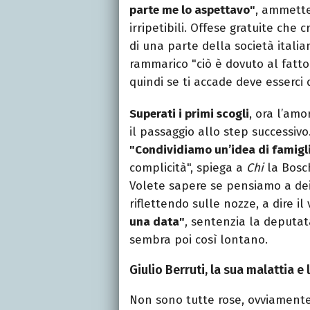
parte me lo aspettavo"
, ammette 
irripetibili. Offese gratuite che
di una parte della società italia
rammarico "ciò è dovuto al fatt
quindi se ti accade deve esserci
Superati i primi scogli
, ora l’amo
il passaggio allo step successivo
"Condividiamo un’idea di famigl
complicità", spiega a
Chi
la Bosch
Volete sapere se pensiamo a dei 
riflettendo sulle nozze, a dire il
una data"
, sentenzia la deputat
sembra poi così lontano.
Giulio Berruti, la sua malattia e 
Non sono tutte rose, ovviament