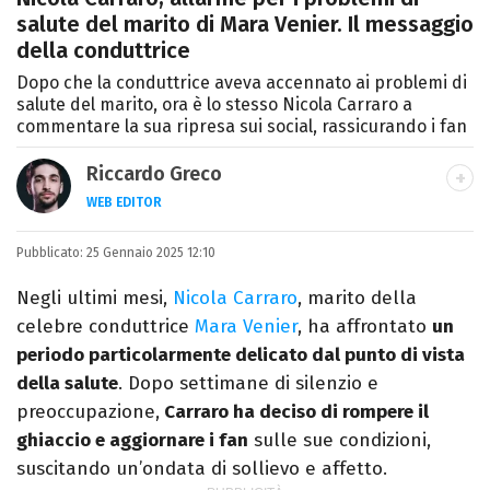
salute del marito di Mara Venier. Il messaggio
della conduttrice
Dopo che la conduttrice aveva accennato ai problemi di
salute del marito, ora è lo stesso Nicola Carraro a
commentare la sua ripresa sui social, rassicurando i fan
Riccardo Greco
WEB EDITOR
LINKEDIN
Pubblicato:
Si avvicina all'editoria studiando all'IED
25 Gennaio 2025 12:10
come Fashion Editor. Si specializza poi in
Negli ultimi mesi,
Nicola Carraro
, marito della
Comunicazione digitale, Giornalismo e
celebre conduttrice
Mara Venier
, ha affrontato
un
Nuovi media presso La Sapienza,
periodo particolarmente delicato dal punto di vista
collaborando con alcune testate ed uffici
della salute
. Dopo settimane di silenzio e
stampa.
preoccupazione,
Carraro ha deciso di rompere il
ghiaccio e aggiornare i fan
sulle sue condizioni,
suscitando un’ondata di sollievo e affetto.