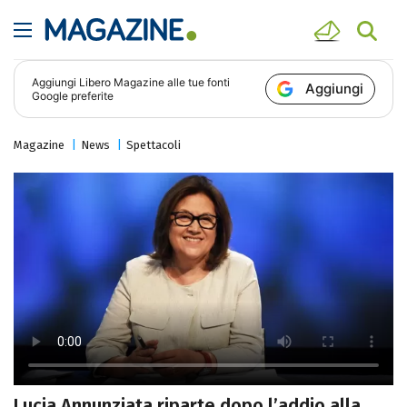
Aggiungi
Libero Magazine
alle tue fonti
Aggiungi
Google preferite
Magazine
News
Spettacoli
Lucia Annunziata riparte dopo l’addio alla