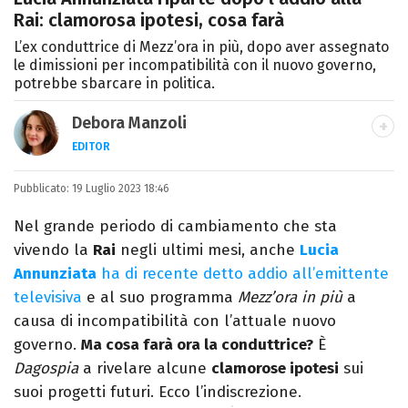
Rai: clamorosa ipotesi, cosa farà
L’ex conduttrice di Mezz’ora in più, dopo aver assegnato
le dimissioni per incompatibilità con il nuovo governo,
potrebbe sbarcare in politica.
Debora Manzoli
EDITOR
LINKEDIN
INSTAGRAM
FACEBOOK
SITO
Pubblicato:
Scrittrice, copywriter, editor e pubblicista
19 Luglio 2023 18:46
mantovana, laureata in Lettere, Cinema e
Nel grande periodo di cambiamento che sta
Tv. Ha due libri all’attivo e ama la scrittura
vivendo la
Rai
negli ultimi mesi, anche
Lucia
alla follia.
Annunziata
ha di recente detto addio all’emittente
televisiva
e al suo programma
Mezz’ora in più
a
causa di incompatibilità con l’attuale nuovo
governo.
Ma cosa farà ora la conduttrice?
È
Dagospia
a rivelare alcune
clamorose ipotesi
sui
suoi progetti futuri. Ecco l’indiscrezione.