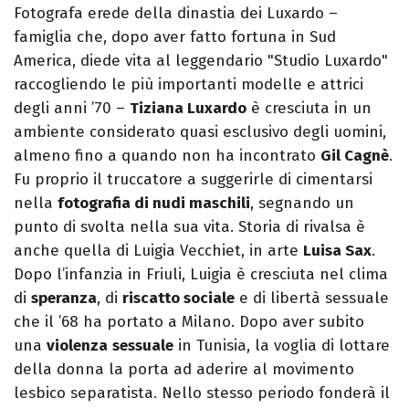
Fotografa erede della dinastia dei Luxardo –
famiglia che, dopo aver fatto fortuna in Sud
America, diede vita al leggendario "Studio Luxardo"
raccogliendo le più importanti modelle e attrici
degli anni ’70 –
Tiziana Luxardo
è cresciuta in un
ambiente considerato quasi esclusivo degli uomini,
almeno fino a quando non ha incontrato
Gil Cagnè
.
Fu proprio il truccatore a suggerirle di cimentarsi
nella
fotografia di nudi maschili
, segnando un
punto di svolta nella sua vita. Storia di rivalsa è
anche quella di Luigia Vecchiet, in arte
Luisa Sax
.
Dopo l’infanzia in Friuli, Luigia è cresciuta nel clima
di
speranza
, di
riscatto sociale
e di libertà sessuale
che il ’68 ha portato a Milano. Dopo aver subito
una
violenza
sessuale
in Tunisia, la voglia di lottare
della donna la porta ad aderire al movimento
lesbico separatista. Nello stesso periodo fonderà il