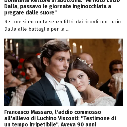
Donatella Rettore si sbottona: "Mi notò Lucio
Dalla, passavo le giornate inginocchiata a
pregare dalle suore"
Rettore si racconta senza filtri: dai ricordi con Lucio
Dalla alle battaglie per la ...
Francesco Massaro, l'addio commosso
all'allievo di Luchino Visconti: "Testimone di
un tempo irripetibile". Aveva 90 anni