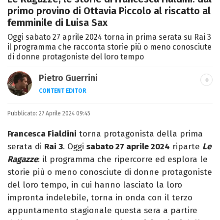
primo provino di Ottavia Piccolo al riscatto al
femminile di Luisa Sax
Oggi sabato 27 aprile 2024 torna in prima serata su Rai 3
il programma che racconta storie più o meno conosciute
di donne protagoniste del loro tempo
Pietro Guerrini
CONTENT EDITOR
Laurea in Lettere, smania di viaggi e
Pubblicato:
27 Aprile 2024 09:45
passione per i cartoni (della pizza e della
Pixar).
Francesca Fialdini
torna protagonista della prima
serata di
Rai 3
. Oggi
sabato 27 aprile 2024
riparte
Le
Ragazze
: il programma che ripercorre ed esplora le
storie più o meno conosciute di donne protagoniste
del loro tempo, in cui hanno lasciato la loro
impronta indelebile, torna in onda con il terzo
appuntamento stagionale questa sera a partire