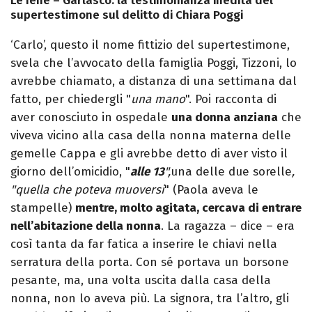
Le Iene – Garlasco: la testimonianza inedita del
supertestimone sul delitto di Chiara Poggi
‘Carlo’, questo il nome fittizio del supertestimone,
svela che l’avvocato della famiglia Poggi, Tizzoni, lo
avrebbe chiamato, a distanza di una settimana dal
fatto, per chiedergli "
una mano
". Poi racconta di
aver conosciuto in ospedale
una donna anziana
che
viveva vicino alla casa della nonna materna delle
gemelle Cappa e gli avrebbe detto di aver visto il
giorno dell’omicidio, "
alle 13
",
una delle due sorelle
,
"quella che poteva muoversi
" (Paola aveva le
stampelle)
mentre, molto agitata, cercava di entrare
nell’abitazione della nonna
. La ragazza – dice – era
così tanta da far fatica a inserire le chiavi nella
serratura della porta. Con sé portava un borsone
pesante, ma, una volta uscita dalla casa della
nonna, non lo aveva più. La signora, tra l’altro, gli