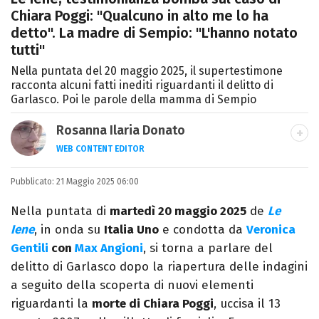
Chiara Poggi: "Qualcuno in alto me lo ha
detto". La madre di Sempio: "L'hanno notato
tutti"
Nella puntata del 20 maggio 2025, il supertestimone
racconta alcuni fatti inediti riguardanti il delitto di
Garlasco. Poi le parole della mamma di Sempio
Rosanna Ilaria Donato
WEB CONTENT EDITOR
Laureata in Linguaggi dei Media, mi dedico
Pubblicato:
21 Maggio 2025 06:00
al mondo dell’intrattenimento da 10 anni.
Ho lavorato come web content editor
Nella puntata di
martedì 20 maggio 2025
de
Le
freelance per diverse testate.
Iene
, in onda su
Italia Uno
e condotta da
Veronica
Gentili
con
Max Angioni
, si torna a parlare del
delitto di Garlasco dopo la riapertura delle indagini
a seguito della scoperta di nuovi elementi
riguardanti la
morte di Chiara Poggi
, uccisa il 13