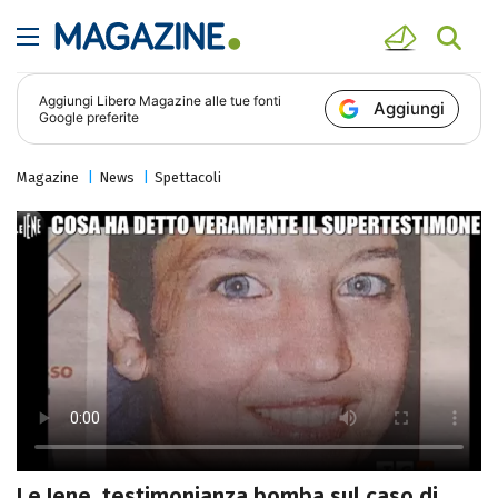
Aggiungi
Libero Magazine
alle tue fonti
Aggiungi
Google preferite
Magazine
News
Spettacoli
Le Iene, testimonianza bomba sul caso di