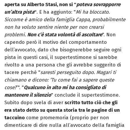
aperta su Alberto Stasi, n
on si "
poteva sovrapporre
un’altra pista
"
. E ha aggiunto: "
Mi ha bloccato.
Siccome è amico della famiglia Cappa, probabilmente
non ha voluto sentire niente per non crearsi
problemi.
Non c’è stata volontà di ascoltare
". Non
capendo però il motivo del comportamento
dell’avvocato, dato che bisognerebbe seguire ogni
pista in questi casi, il supertestimone si sarebbe
rivolto a una persona che gli avrebbe suggerito di
tacere perché "
saresti perseguito dopo. Magari ti
chiamano e dicono: ‘Tu come fai a sapere queste
cose?
‘". "
Qualcuno in alto mi ha consigliato di
mantenere il silenzio
" conclude il supertestimone.
Subito dopo svela di aver
scritto tutto ciò che gli
era stato detto su questa storia tra le pagine di un
taccuino
come promemoria (proprio per non
dimenticare di dire nulla all’avvocato della famiglia