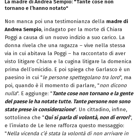
La madre di Andrea Sempio: "Tante cose non
tornano e l’hanno notato"
Non manca poi una testimonianza della
madre di
Andrea Sempio
, indagato per la morte di Chiara
Poggi a causa di un nuovo indizio a suo carico. La
donna rivela che una ragazza – vive nella stessa
via in cui abitava la Poggi – ha raccontato di aver
visto litigare Chiara e la cugina litigare la domenica
prima dell’omicidio. E poi spiega che Garlasco è un
paesino in cui "
le persone spettegolano tra loro
", ma
poi, quando è il momento di parlare, "
non dicono
nulla
". E aggiunge: "
Tante cose non tornano e la gente
del paese le ha notate tutte. Tante persone non sono
state prese in considerazione
". Un cittadino, infine,
sottolinea che "
Qui si parla di volontà, non di errori
",
e l’inviato de Le Iene rafforza questo messaggio:
"
Nella vicenda c’è stata la volontà di non arrivare in