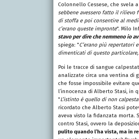
Colonnello Cessese, che svela an
sebbene avessero fatto il rilievo 
di stoffa e poi consentire al medic
c’erano queste impronte
". Milo I
stavo per dire che nemmeno io avr
spiega: "
C’erano più repertatori e
dimenticati di questo particolare
Poi le tracce di sangue calpestat
analizzate circa una ventina di
che fosse impossibile evitare q
l’innocenza di Alberto Stasi, in 
"
L’istinto è quello di non calpesta
ricordato che Alberto Stasi pot
aveva visto la fidanzata morta. 
contro Stasi, ovvero la deposizi
pulito quando l’ha vista, ma in r