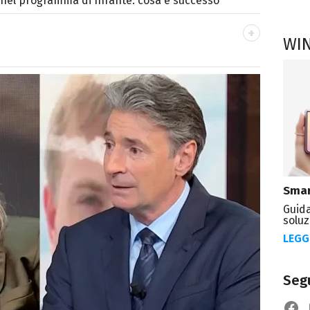
nel programma di Infante: cosa è successo
WI
ei Media, mi dedico al mondo
 10 anni. Ho lavorato come web content editor
state.
Smar
Guida
soluz
LEGG
Segu