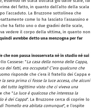
essendo lei stata buttata giù dalle scale, lui
prima del fatto, in quanto dall’alto della scala
opo l’accaduto. La Bruzzone sottolinea che
a esattamente come lo ha lasciato l’assassino e
 che ha fatto uno o due gradini delle scale,
va vedere il corpo della vittima, in quanto non
quindi avrebbe detto una menzogna per far
e che non passa inosservata né in studio né sui
llo Cassese: "
La casa della nonna delle Cappa,
oca dei fatti, era occupata? C’era qualcuno che
L’uomo risponde che c’era il fratello dei Cappa e
 la sera prima ci fosse la luce accesa, che alcuni
del tutto legittimo visto che ci viveva una
e che "
La luce è qualcosa che interessa la
lo è dei Cappa
". La Bruzzone cerca di coprire lo
 di Tromello era abitata comunque
", e l’ospite