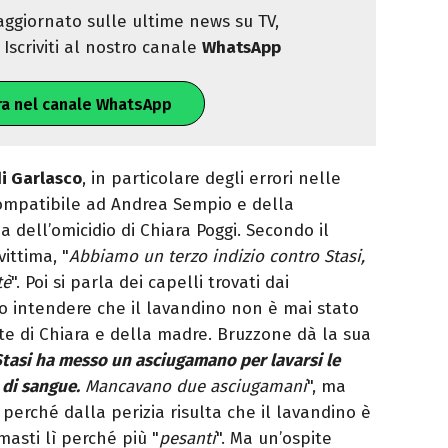
ggiornato sulle ultime news su TV,
Iscriviti al nostro canale
WhatsApp
ra nel canale WhatsApp
i Garlasco
, in particolare degli errori nelle
compatibile ad Andrea Sempio e della
 dell’omicidio di Chiara Poggi. Secondo il
ittima, "
Abbiamo un terzo indizio contro Stasi,
tè
". Poi si parla dei capelli trovati dai
no intendere che il lavandino non è mai stato
te di Chiara e della madre. Bruzzone dà la sua
tasi ha messo un asciugamano per lavarsi le
 di sangue.
Mancavano due asciugamani
", ma
 perché dalla perizia risulta che il lavandino è
masti lì perché più "
pesanti
". Ma un’ospite