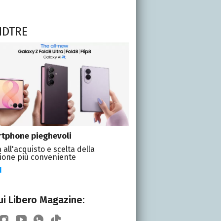
NDTRE
tphone pieghevoli
 all'acquisto e scelta della
ione più conveniente
I
i Libero Magazine: