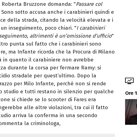
ni. Roberta Bruzzone domanda: "
Passare col
. Sono sotto accusa anche i carabinieri quindi e
ice della strada, citando la velocità elevata e i
i un inseguimento, poco chiari. "
I carabinieri
seguimento, altrimenti è un’omissione d’ufficio
"
tro punta sul fatto che i carabinieri sono
re, ma Infante ricorda che la Procura di Milano
à in quanto il carabiniere non avrebbe
ezza durante la corsa per fermare Ramy: si
cidio stradale per quest’ultimo. Dopo la
azzo per Milo Infante, perché non si rende
o studio e tutti restano in silenzio per qualche
Ore 
one si chiede se lo scooter di Fares era
erebbe alle altre violazioni, tra cui il fatto
tudio arriva la conferma in una secondo
commenta la criminologa,