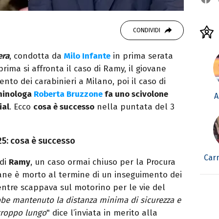
CONDIVIDI
era
, condotta da
Milo Infante
in prima serata
 prima si affronta il caso di Ramy, il giovane
to dei carabinieri a Milano, poi il caso di
minologa
Roberta Bruzzone
fa uno scivolone
A
ial
. Ecco
cosa è successo
nella puntata del 3
25: cosa è successo
Car
 di
Ramy
, un caso ormai chiuso per la Procura
vane è morto al termine di un inseguimento dei
entre scappava sul motorino per le vie del
be mantenuto la distanza minima di sicurezza e
 troppo lungo
" dice l’inviata in merito alla