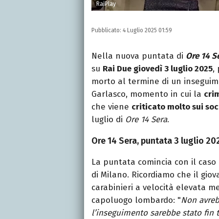
RaiPlay
Pubblicato:
4 Luglio 2025 01:59
Nella nuova puntata di
Ore 14 S
su
Rai Due giovedì 3 luglio 2025
,
morto al termine di un inseguimen
Garlasco, momento in cui la
cri
che viene
criticato molto sui soc
luglio di
Ore 14 Sera
.
Ore 14 Sera, puntata 3 luglio 20
La puntata comincia con il caso
di Milano. Ricordiamo che il gio
carabinieri a velocità elevata m
capoluogo lombardo: "
Non avreb
l’inseguimento sarebbe stato fin