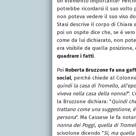
un elemento importante? Perché, 
potrebbe ricordarsi il suo volto 
non poteva vedere il suo viso d
Stasi descrive il corpo di Chiar
poi un ospite dice che, se è vero
come da lui dichiarato, non pote
era visibile da quella posizione,
quadrare i fatti
.
Poi
Roberta Bruzzone fa una gaff
social
, perché chiede al Colonne
quindi la casa di Tromello, all’ep
viveva nella casa della nonna?
". 
la Bruzzone dichiara: "
Quindi che
trattano come una suggestione, è 
persona
". Ma Cassese le fa notar
nonna dei Poggi, quella di Tromel
scivolone dicendo "
Sì, ma quella