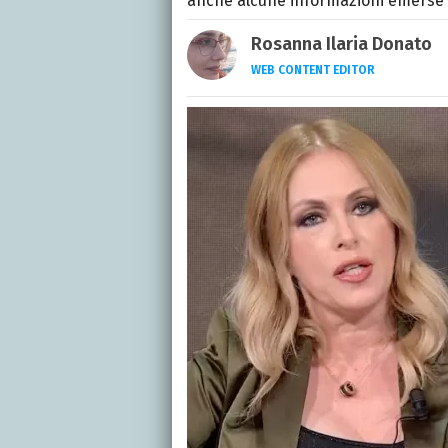
anche alcune informazioni emerse 
Rosanna Ilaria Donato
WEB CONTENT EDITOR
Laureata in Linguaggi d
dell’intrattenimento da
freelance per diverse te