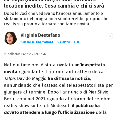
location inedite. Cosa cambia e chi ci sarà
Dopo le voci che vedevano l'ancora annullamento e
slittamento del programma sembrerebbe proprio che il
reality sia pronto a tornare con tante novità
Virginia Destefano
SOCIAL MEDIA MANAGER & COPYWRITER
Una passione smisurata per le serie TV.
Pubblicato:
3 Aprile 2024 17:46
Laurea in Cinema, Televisione e New Media,
videomaking e scrittura sono il mio
Nelle ultime ore, è stata rivelata
un’inaspettata
passatempo preferito.
novità
riguardante il ritorno tanto atteso de
La
Talpa.
Davide Maggio
ha diffuso la notizia
,
annunciando che l’attesa dei telespettatori sta per
giungere al termine. Dopo l’annuncio di Pier Silvio
Berlusconi nel 2021 riguardo al ritorno del celebre
reality show sulle reti Mediaset,
il pubblico ha
dovuto attendere a lungo l’ufficializzazione
della