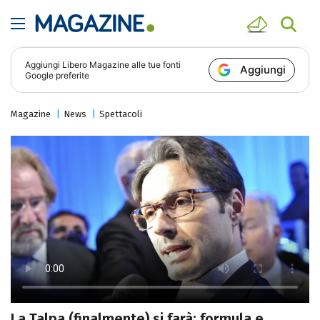
Aggiungi
Libero Magazine
alle tue fonti
Aggiungi
Google preferite
Magazine
News
Spettacoli
La Talpa (finalmente) si farà: formula e