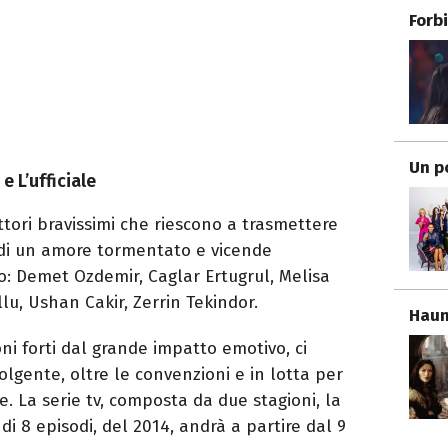
Forb
Un p
e L’ufficiale
tori bravissimi che riescono a trasmettere
i un amore tormentato e vicende
o: Demet Ozdemir, Caglar Ertugrul, Melisa
lu, Ushan Cakir, Zerrin Tekindor.
Haun
ni forti dal grande impatto emotivo, ci
olgente, oltre le convenzioni e in lotta per
e. La serie tv, composta da due stagioni, la
di 8 episodi, del 2014, andrà a partire dal 9