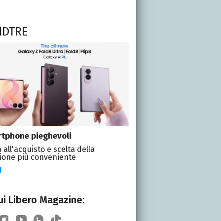
NDTRE
tphone pieghevoli
 all'acquisto e scelta della
ione più conveniente
I
i Libero Magazine: