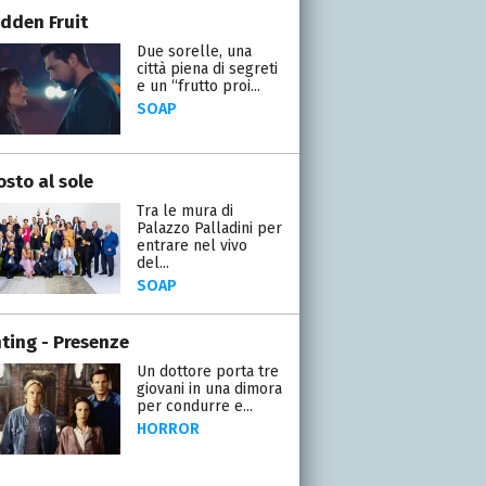
idden Fruit
Due sorelle, una
città piena di segreti
e un “frutto proi...
SOAP
osto al sole
Tra le mura di
Palazzo Palladini per
entrare nel vivo
del...
SOAP
ting - Presenze
Un dottore porta tre
giovani in una dimora
per condurre e...
HORROR