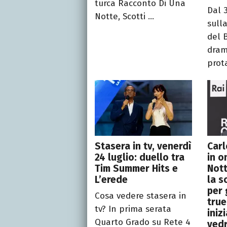
turca Racconto Di Una
Dal 
Notte, Scotti ...
sull
del 
dra
prota
Stasera in tv, venerdì
Carl
24 luglio: duello tra
in o
Tim Summer Hits e
Nott
L’erede
la s
per 
Cosa vedere stasera in
true
tv? In prima serata
iniz
Quarto Grado su Rete 4
ved