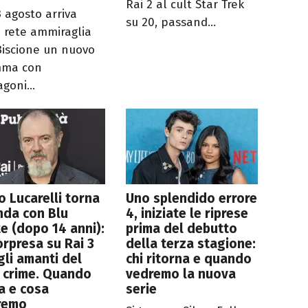
Rai 2 al cult Star Trek
3 agosto arriva
su 20, passand...
a rete ammiraglia
Biscione un nuovo
mma con
goni...
o Lucarelli torna
Uno splendido errore
nda con Blu
4, iniziate le riprese
e (dopo 14 anni):
prima del debutto
orpresa su Rai 3
della terza stagione:
gli amanti del
chi ritorna e quando
 crime. Quando
vedremo la nuova
ia e cosa
serie
remo