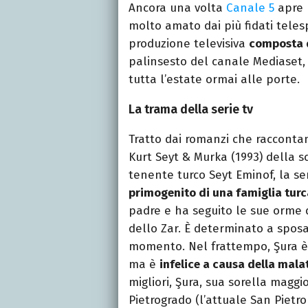
Ancora una volta
Canale 5
apre 
molto amato dai più fidati teles
produzione televisiva
composta 
palinsesto del canale Mediaset
tutta l’estate ormai alle porte.
La trama della serie tv
Tratto dai romanzi che raccontan
Kurt Seyt & Murka (1993) della s
tenente turco Seyt Eminof, la ser
primogenito di una famiglia turc
padre e ha seguito le sue orme d
dello Zar. È determinato a sposa
momento. Nel frattempo, Şura è l
ma è
infelice a causa della mala
migliori, Şura, sua sorella maggi
Pietrogrado (l’attuale San Pietro