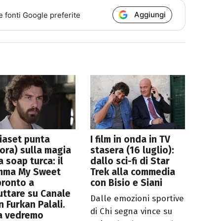
Aggiungi
e fonti Google preferite
iaset punta
I film in onda in TV
ora) sulla magia
stasera (16 luglio):
a soap turca: il
dallo sci-fi di Star
mma My Sweet
Trek alla commedia
pronto a
con Bisio e Siani
ttare su Canale
Dalle emozioni sportive
n Furkan Palali.
di Chi segna vince su
a vedremo