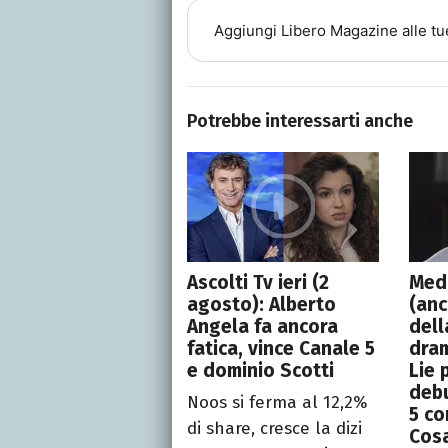
Aggiungi
Libero Magazine
alle tu
Potrebbe interessarti anche
Ascolti Tv ieri (2
Med
agosto): Alberto
(anc
Angela fa ancora
dell
fatica, vince Canale 5
dra
e dominio Scotti
Lie 
debu
Noos si ferma al 12,2%
5 co
di share, cresce la dizi
Cos