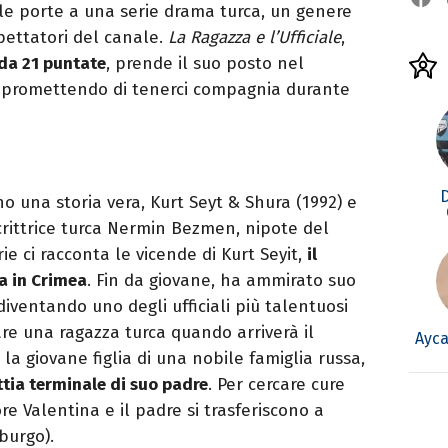
le porte a una serie drama turca, un genere
pettatori del canale.
La Ragazza e l’Ufficiale
,
da 21 puntate
, prende il suo posto nel
, promettendo di tenerci compagnia durante
o una storia vera, Kurt Seyt & Shura (1992) e
crittrice turca Nermin Bezmen, nipote del
ie ci racconta le vicende di Kurt Seyit,
il
a in Crimea
. Fin da giovane, ha ammirato suo
iventando uno degli ufficiali più talentuosi
re una ragazza turca quando arriverà il
Ayca
a giovane figlia di una nobile famiglia russa,
ttia terminale di suo padre
. Per cercare cure
ore Valentina e il padre si trasferiscono a
burgo).