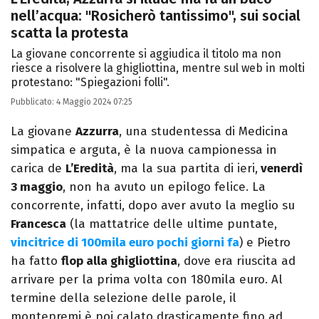
nell’acqua: "Rosicherò tantissimo", sui social
scatta la protesta
La giovane concorrente si aggiudica il titolo ma non
riesce a risolvere la ghigliottina, mentre sul web in molti
protestano: "Spiegazioni folli".
Pubblicato:
4 Maggio 2024 07:25
La giovane
Azzurra
, una studentessa di Medicina
simpatica e arguta, è la nuova campionessa in
carica de
L’Eredità
, ma la sua partita di ieri,
venerdì
3 maggio
, non ha avuto un epilogo felice. La
concorrente, infatti, dopo aver avuto la meglio su
Francesca
(la mattatrice delle ultime puntate,
vincitrice di 100mila euro pochi giorni fa
) e Pietro
ha fatto
flop alla ghigliottina
, dove era riuscita ad
arrivare per la prima volta con 180mila euro. Al
termine della selezione delle parole, il
montepremi è poi calato drasticamente fino ad