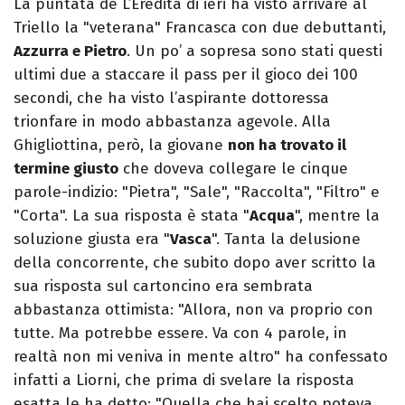
La puntata de L’Eredità di ieri ha visto arrivare al
Triello la "veterana" Francasca con due debuttanti,
Azzurra e Pietro
. Un po’ a sopresa sono stati questi
ultimi due a staccare il pass per il gioco dei 100
secondi, che ha visto l’aspirante dottoressa
trionfare in modo abbastanza agevole. Alla
Ghigliottina, però, la giovane
non ha trovato il
termine giusto
che doveva collegare le cinque
parole-indizio: "Pietra", "Sale", "Raccolta", "Filtro" e
"Corta". La sua risposta è stata "
Acqua
", mentre la
soluzione giusta era "
Vasca
". Tanta la delusione
della concorrente, che subito dopo aver scritto la
sua risposta sul cartoncino era sembrata
abbastanza ottimista: "Allora, non va proprio con
tutte. Ma potrebbe essere. Va con 4 parole, in
realtà non mi veniva in mente altro" ha confessato
infatti a Liorni, che prima di svelare la risposta
esatta le ha detto: "Quella che hai scelto poteva