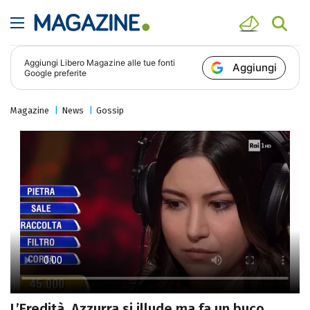
Aggiungi
Libero Magazine
alle tue fonti
Aggiungi
Google preferite
Magazine
News
Gossip
L’Eredità, Azzurra si illude ma fa un buco