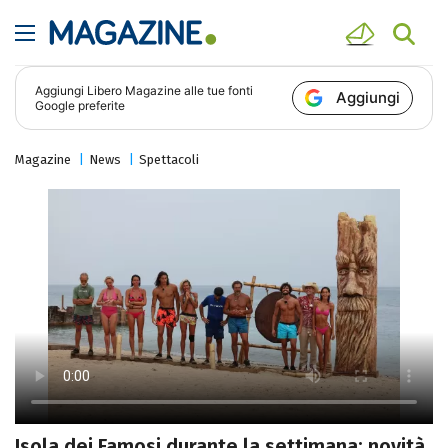
Aggiungi
Libero Magazine
alle tue fonti
Aggiungi
Google preferite
Magazine
News
Spettacoli
Isola dei Famosi durante la settimana: novità