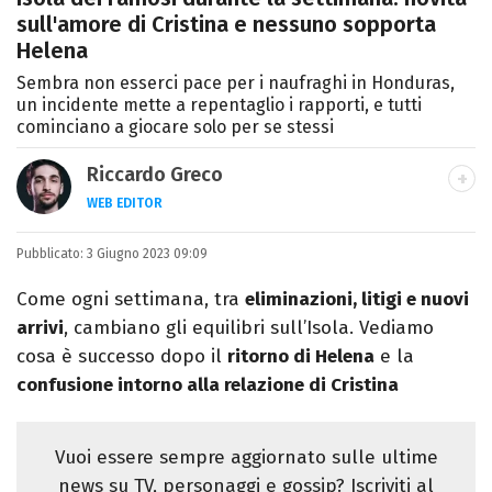
sull'amore di Cristina e nessuno sopporta
Helena
Sembra non esserci pace per i naufraghi in Honduras,
un incidente mette a repentaglio i rapporti, e tutti
cominciano a giocare solo per se stessi
Riccardo Greco
WEB EDITOR
LINKEDIN
Pubblicato:
Si avvicina all'editoria studiando all'IED
3 Giugno 2023 09:09
come Fashion Editor. Si specializza poi in
Come ogni settimana, tra
eliminazioni, litigi e nuovi
Comunicazione digitale, Giornalismo e
arrivi
, cambiano gli equilibri sull’Isola. Vediamo
Nuovi media presso La Sapienza,
cosa è successo dopo il
ritorno di Helena
e la
collaborando con alcune testate ed uffici
confusione intorno alla relazione di Cristina
stampa.
Vuoi essere sempre aggiornato sulle ultime
news su TV, personaggi e gossip? Iscriviti al