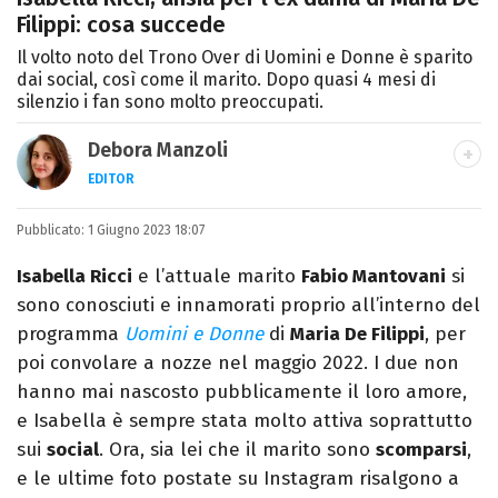
Filippi: cosa succede
Il volto noto del Trono Over di Uomini e Donne è sparito
dai social, così come il marito. Dopo quasi 4 mesi di
silenzio i fan sono molto preoccupati.
Debora Manzoli
EDITOR
LINKEDIN
INSTAGRAM
FACEBOOK
SITO
Pubblicato:
Scrittrice, copywriter, editor e pubblicista
1 Giugno 2023 18:07
mantovana, laureata in Lettere, Cinema e
Isabella Ricci
e l’attuale marito
Fabio Mantovani
si
Tv. Ha due libri all’attivo e ama la scrittura
sono conosciuti e innamorati proprio all’interno del
alla follia.
programma
Uomini e Donne
di
Maria De Filippi
, per
poi convolare a nozze nel maggio 2022. I due non
hanno mai nascosto pubblicamente il loro amore,
e Isabella è sempre stata molto attiva soprattutto
sui
social
. Ora, sia lei che il marito sono
scomparsi
,
e le ultime foto postate su Instagram risalgono a