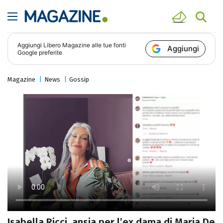
Aggiungi
Libero Magazine
alle tue fonti
Aggiungi
Google preferite
Magazine
News
Gossip
Isabella Ricci, ansia per l’ex dama di Maria De