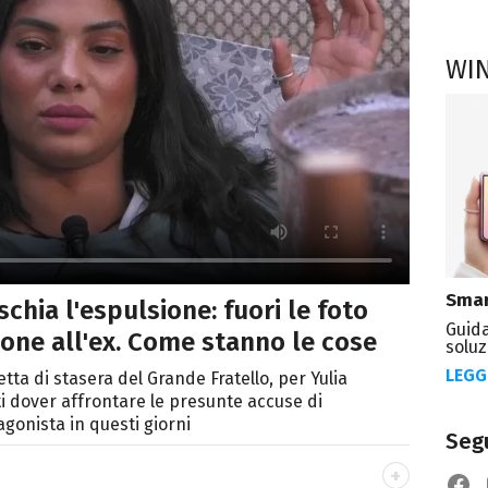
WI
Smar
schia l'espulsione: fuori le foto
Guida
one all'ex. Come stanno le cose
soluz
LEGG
tta di stasera del Grande Fratello, per Yulia
i dover affrontare le presunte accuse di
gonista in questi giorni
Segu