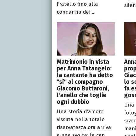
Fratello fino alla
silenz
condanna def...
Matrimonio in vista
Anna
per Anna Tatangelo:
prop
la cantante ha detto
Giac
"sì" al compagno
lo s
Giacomo Buttaroni,
fa e
l'anello che toglie
gos
ogni dubbio
Una 
Una storia d'amore
fotog
vissuta nella totale
scat
riservatezza ora arriva
mani
a una svolta: la can...