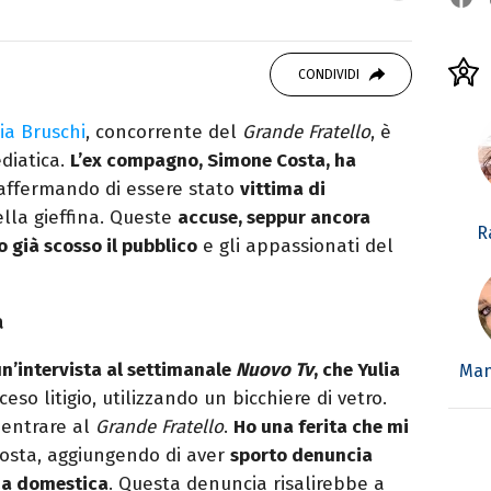
studiando all'IED come Fashion Editor. Si
CONDIVIDI
icazione digitale, Giornalismo e Nuovi media
laborando con alcune testate ed uffici stampa.
ia Bruschi
, concorrente del
Grande Fratello
, è
ediatica.
L’ex compagno, Simone Costa, ha
 affermando di essere stato
vittima di
lla gieffina. Queste
accuse, seppur ancora
R
o già scosso il pubblico
e gli appassionati del
a
un’intervista al settimanale
Nuovo Tv
, che Yulia
Man
so litigio, utilizzando un bicchiere di vetro.
i entrare al
Grande Fratello
.
Ho una ferita che mi
 Costa, aggiungendo di aver
sporto denuncia
za domestica
. Questa denuncia risalirebbe a