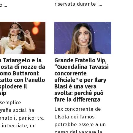
riservata durante i...
i...
 Tatangelo e la
Grande Fratello Vip,
osta di nozze da
“Guendalina Tavassi
omo Buttaroni:
concorrente
catto con l'anello
ufficiale" e per Ilary
splodere il
Blasi è una vera
sip
svolta: perché può
fare la differenza
semplice
L'ex concorrente de
rafia social ha
L'Isola dei Famosi
enato il panico: tra
potrebbe essere a un
 intrecciate, un
passo dal varcare la