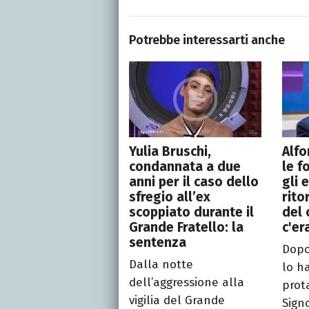
Potrebbe interessarti anche
Yulia Bruschi,
Alfo
condannata a due
le f
anni per il caso dello
gli e
sfregio all’ex
rito
scoppiato durante il
del 
Grande Fratello: la
c'er
sentenza
Dopo
Dalla notte
lo ha
dell’aggressione alla
prot
vigilia del Grande
Signo