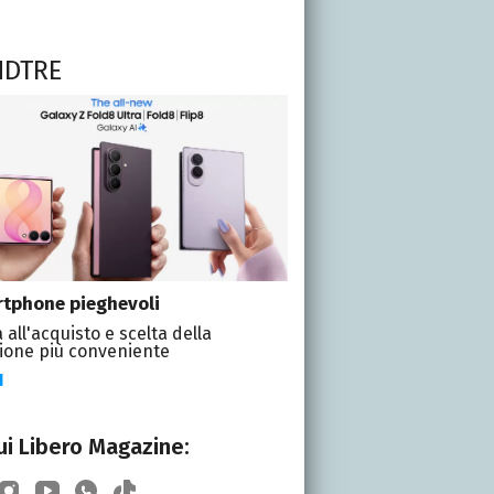
NDTRE
tphone pieghevoli
 all'acquisto e scelta della
ione più conveniente
I
i Libero Magazine: