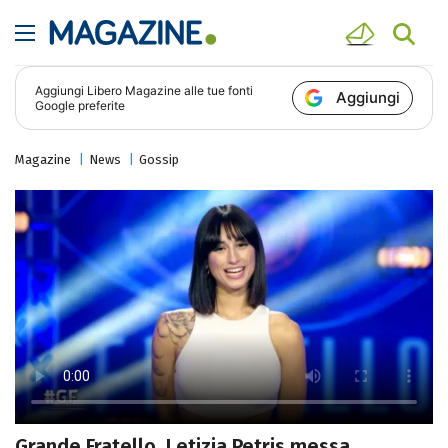
Aggiungi
Libero Magazine
alle tue fonti
Aggiungi
Google preferite
Magazine
News
Gossip
Grande Fratello, Letizia Petris messa