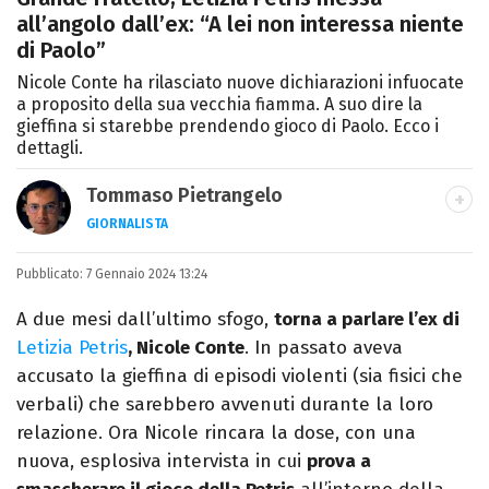
all’angolo dall’ex: “A lei non interessa niente
di Paolo”
Nicole Conte ha rilasciato nuove dichiarazioni infuocate
a proposito della sua vecchia fiamma. A suo dire la
gieffina si starebbe prendendo gioco di Paolo. Ecco i
dettagli.
Tommaso Pietrangelo
GIORNALISTA
Autore, giornalista, cantautore. Laureato in
Pubblicato:
7 Gennaio 2024 13:24
Letterature Straniere, è appassionato di
cinema, poesia e Shakespeare. Scrive
A due mesi dall’ultimo sfogo,
torna a parlare l’ex di
canzoni e ama i gatti.
Letizia Petris
, Nicole Conte
. In passato aveva
accusato la gieffina di episodi violenti (sia fisici che
verbali) che sarebbero avvenuti durante la loro
relazione. Ora Nicole rincara la dose, con una
nuova, esplosiva intervista in cui
prova a