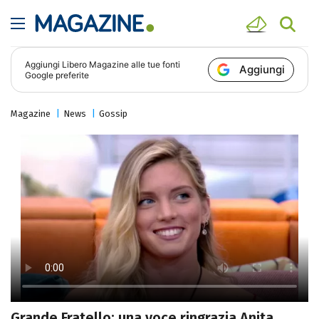
Aggiungi
Libero Magazine
alle tue fonti
Aggiungi
Google preferite
Magazine
News
Gossip
Grande Fratello: una voce ringrazia Anita