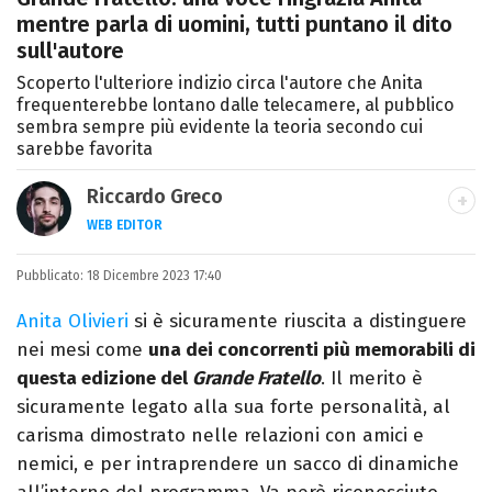
mentre parla di uomini, tutti puntano il dito
sull'autore
Scoperto l'ulteriore indizio circa l'autore che Anita
frequenterebbe lontano dalle telecamere, al pubblico
sembra sempre più evidente la teoria secondo cui
sarebbe favorita
Riccardo Greco
WEB EDITOR
LINKEDIN
Pubblicato:
Si avvicina all'editoria studiando all'IED
18 Dicembre 2023 17:40
come Fashion Editor. Si specializza poi in
Anita Olivieri
si è sicuramente riuscita a distinguere
Comunicazione digitale, Giornalismo e
nei mesi come
una dei concorrenti più memorabili di
Nuovi media presso La Sapienza,
questa edizione del
Grande Fratello
. Il merito è
collaborando con alcune testate ed uffici
sicuramente legato alla sua forte personalità, al
stampa.
carisma dimostrato nelle relazioni con amici e
nemici, e per intraprendere un sacco di dinamiche