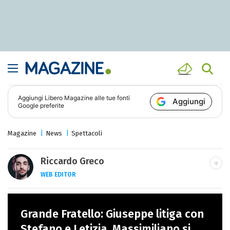
Aggiungi
Libero Magazine
alle tue fonti
Aggiungi
Google preferite
Magazine
News
Spettacoli
Riccardo Greco
WEB EDITOR
LINKEDIN
Si avvicina all'editoria studiando all'IED
Grande Fratello: Giuseppe litiga con
come Fashion Editor. Si specializza poi in
Comunicazione digitale, Giornalismo e
Stefano e Letizia, Massimiliano si