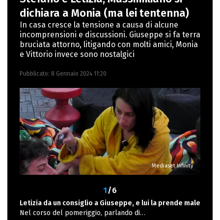
Nuovi media presso La Sapienza,
dichiara a Monia (ma lei tentenna)
collaborando con alcune testate ed uffici
In casa cresce la tensione a causa di alcune
incomprensioni e discussioni. Giuseppe si fa terra
stampa.
bruciata attorno, litigando con molti amici, Monia
e Vittorio invece sono nostalgici
Pubblicato:
8 Gennaio 2024 11:20
Mediaset Infinity
1
/6
Letizia da un consiglio a Giuseppe, e lui la prende male
Nel corso del pomeriggio, parlando di