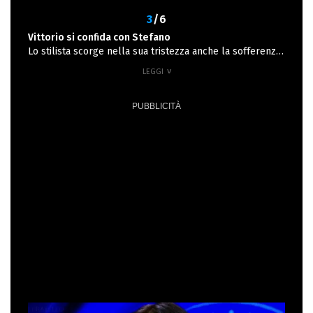
3
/6
Vittorio si confida con Stefano
Lo stilista scorge nella sua tristezza anche la sofferenza
generata dall'assenza di Beatrice. "Ti manca la sua
comprensione e la comprensione fa compagnia" dice
Stefano. Il giovane non nega, anzi, afferma che avrebbe
voluto dirle delle parole prima di vederla andare
via. Vittorio vorrebbe essere più carismatico, vorrebbe
essere più forte, ma ha ancora un lungo percorso da
affrontare prima di giungere ai risultati sperati. Stefano
cerca di consolarlo ricordando che il carisma viene da
dentro, e non da quanto ci si espone.