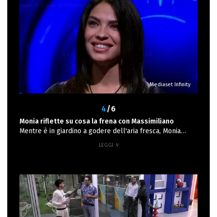
Mediaset Infinity
4
/6
Monia riflette su cosa la frena con Massimiliano
Mentre è in giardino a godere dell'aria fresca, Monia
ricorda insieme a Stefano il discorso di compleanno,
tenuto da Massimiliano, in cui è stata nominata e
ringraziata accoratamente. "Mi ha detto parole
importanti" riflette l'Inquilina, lusingata dalla
considerazione che l'attore ha di lei. Secondo lui, Monia è
in grado di renderlo una persona migliore. "Non me l'ha
mai detto nessuno" sussurra. Ma sa di starsi
trattenendo. "Per cosa ti trattieni?" chiede Stefano,