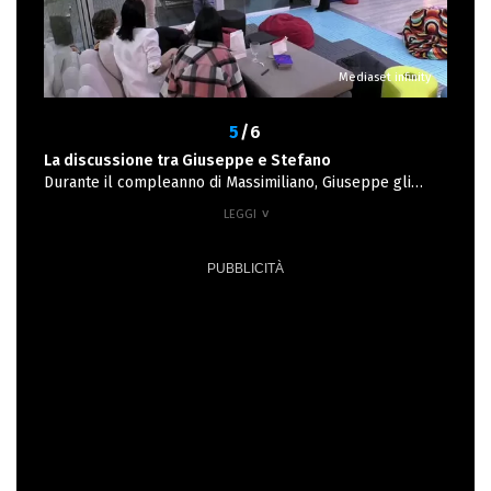
indagando sui sentimenti della ragazza. "Per paura"
risponde lei. Il suo timore è quello di ricominciare una
storia, nonostante lei pensi che Massimiliano sia una
bravissima persona con cui intraprendere una relazione.
Mediaset infinity
5
/6
La discussione tra Giuseppe e Stefano
Durante il compleanno di Massimiliano, Giuseppe gli
rivolge diversi complimenti, per la persona che è, ma
soprattutto per l'uomo che rappresenta. Questo
discorso fatto dal ragazzo sembra infastidire Stefano che
apertamente chiede al suo coinquilino cosa intendesse
per uomo. Secondo il suo parere, Giuseppe avrebbe
dovuto fermarsi al termine persona, più generale, più
generoso, più inclusivo. Da qui, tra i due concorrenti inizia
una discussione proprio perché non riescono a farsi
comprendere, tanto che Giuseppe chiede al coinquilino
di rimandare il confronto all'indomani, lasciando il Salone
in compagnia di Anita che prova a confortarlo. La
discussione coinvolge diverse persone, da Sergio che
difende le ragioni di Stefano, ad Anita e Perla che
difendono, invece, le intenzioni di Giuseppe, ovvero di