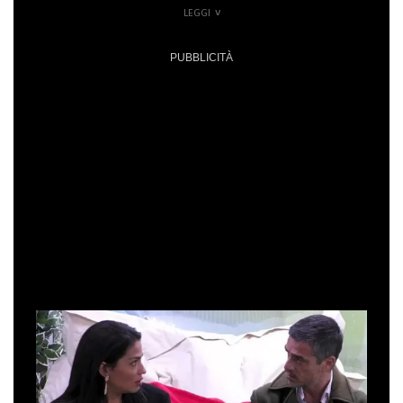
amicizie, Giuseppe ha raccontato di essersi legato molto
con alcuni suoi compagni di avventura tanto da definire
alcuni inquilini “casa”. Letizia decide di parlare con il
barman a proposito di queste sue dichiarazioni e lo invita
a essere meno superficiale e a dare più valore alle
parole che dice. Giuseppe si mostra quasi infastidito da
questo apparente rimprovero da parte
dell'inquilina, “Adesso non dico più niente” dichiara un
po' confuso e sentendosi attaccato per una futile
questione, “Ogni volta che parlo succede il
finimondo” conclude scocciato. “Io lo dico per te” dice
Letizia, alzandosi e interrompendo improvvisamente la
conversazione.