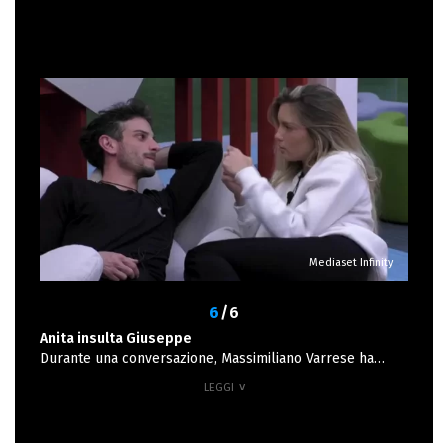
non ferire nessuno.
Mediaset Infinity
6
/6
Anita insulta Giuseppe
Durante una conversazione, Massimiliano Varrese ha
detto: “Giuseppe ha fatto lo scientifico”. “Seh, al bagno!”,
ha risposto Anita. La battuta della gieffina non è però
piaciuta ai telespettatori, che hanno criticato le parole
prive di tatto della Olivieri.