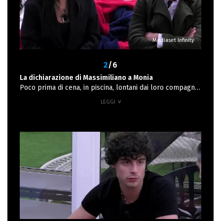
Mediaset Infinity
2
/6
La dichiarazione di Massimiliano a Monia
Poco prima di cena, in piscina, lontani dai loro compagni
di avventura, i due inquilini tornano a parlare del loro
rapporto. Monia lascia intendere di apprezzare molto la
presenza dell'attore, la fa stare molto bene e si dice
felice ogni qual volta che riceve dei complimenti da
parte dell'inquilino, ma si sente frenata. “Cosa devo
fare?” chiede Massimiliano intento a capire i timori che
frenano la sua compagna, “Non mi sembra che io stia
correndo” dice lui. “Devi dirmi le cose in privato” afferma
facendo riferimento alle dolci parole dedicatele durante
la cena di ieri sera. “Ne prenderò atto” dice l'attore
ascoltano le parole dell'inquilina. “Io con te mi sento
sereno” conclude Massimiliano facendola arrossire
dall'imbarazzo.