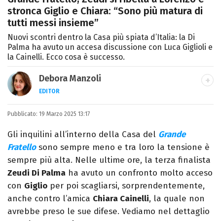
stronca Giglio e Chiara: “Sono più matura di
tutti messi insieme”
Nuovi scontri dentro la Casa più spiata d’Italia: la Di
Palma ha avuto un accesa discussione con Luca Giglioli e
la Cainelli. Ecco cosa è successo.
Debora Manzoli
EDITOR
LINKEDIN
INSTAGRAM
FACEBOOK
SITO
Pubblicato:
Scrittrice, copywriter, editor e pubblicista
19 Marzo 2025 13:17
mantovana, laureata in Lettere, Cinema e
Gli inquilini all’interno della Casa del
Grande
Tv. Ha due libri all’attivo e ama la scrittura
Fratello
sono sempre meno e tra loro la tensione è
alla follia.
sempre più alta. Nelle ultime ore, la terza finalista
Zeudi Di Palma
ha avuto un confronto molto acceso
con
Giglio
per poi scagliarsi, sorprendentemente,
anche contro l’amica
Chiara Cainelli
, la quale non
avrebbe preso le sue difese. Vediamo nel dettaglio