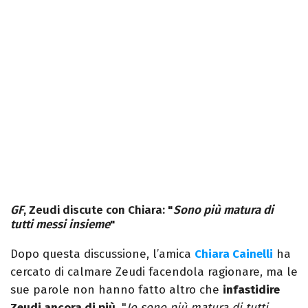
GF
, Zeudi discute con Chiara: "
Sono più matura di
tutti messi insieme
"
Dopo questa discussione, l’amica
Chiara Cainelli
ha
cercato di calmare Zeudi facendola ragionare, ma le
sue parole non hanno fatto altro che
infastidire
Zeudi ancora di più
. "
Io sono più matura di tutti