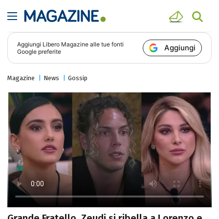
Aggiungi
Libero Magazine
alle tue fonti
Aggiungi
Google preferite
Magazine
News
Gossip
Grande Fratello, Zeudi si ribella a Lorenzo e