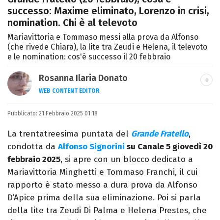
successo: Maxime eliminato, Lorenzo in crisi,
nomination. Chi è al televoto
Mariavittoria e Tommaso messi alla prova da Alfonso
(che rivede Chiara), la lite tra Zeudi e Helena, il televoto
e le nomination: cos'è successo il 20 febbraio
Rosanna Ilaria Donato
WEB CONTENT EDITOR
Laureata in Linguaggi dei Media, mi dedico
Pubblicato:
21 Febbraio 2025 01:18
al mondo dell’intrattenimento da 10 anni.
Ho lavorato come web content editor
La trentatreesima puntata del
Grande Fratello
,
freelance per diverse testate.
condotta da
Alfonso Signorini
su Canale 5 giovedì 20
febbraio 2025
, si apre con un blocco dedicato a
Mariavittoria Minghetti e Tommaso Franchi, il cui
rapporto è stato messo a dura prova da Alfonso
D’Apice prima della sua eliminazione. Poi si parla
della lite tra Zeudi Di Palma e Helena Prestes, che