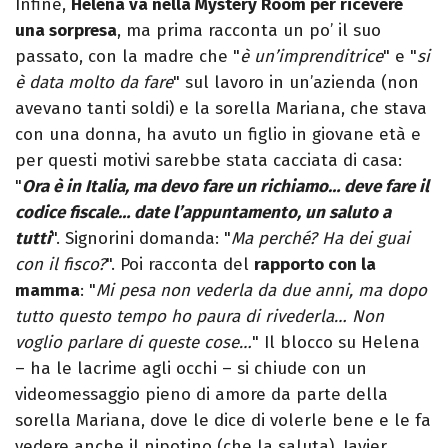
Infine,
Helena va nella Mystery Room per ricevere
una sorpresa
, ma prima racconta un po’ il suo
passato, con la madre che "
è un’imprenditrice
" e "
si
è data molto da fare
" sul lavoro in un’azienda (non
avevano tanti soldi) e la sorella Mariana, che stava
con una donna, ha avuto un figlio in giovane età e
per questi motivi sarebbe stata cacciata di casa:
"
Ora è in Italia, ma devo fare un richiamo… deve fare il
codice fiscale… date l’appuntamento, un saluto a
tutti
". Signorini domanda: "
Ma perché? Ha dei guai
con il fisco?
". Poi racconta del
rapporto con la
mamma
: "
Mi pesa non vederla da due anni, ma dopo
tutto questo tempo ho paura di rivederla… Non
voglio parlare di queste cose…
" Il blocco su Helena
– ha le lacrime agli occhi – si chiude con un
videomessaggio pieno di amore da parte della
sorella Mariana, dove le dice di volerle bene e le fa
vedere anche il nipotino (che la saluta). Javier