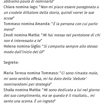
abbiamo paura di nominarla
"
Chiara nomina Iago: "
Non mi piace essere paragonata a
un crudele dittatore della storia, quindi vorrei le sue
scuse
"
Tommaso nomina Amanda: "
È la persona con cui parlo
meno
"
Zeudi nomina Mattia: "
Mi hai messa nel pentolone di chi
non è interessato a te
"
Helena nomina Giglio: "
Si comporta sempre allo stesso
modo dall’inizio del GF
"
Segrete:
Maria Teresa nomina Tommaso: "
Ci sono rimasta male,
mi sono sentita offesa, mi ha dato della ‘debole’
nominandomi per strategia
"
Shaila nomina Mattia: "
Mi sono dedicata a lui nel giorno
del suo complimento, ma se questo è il risultato… mi
sento una scema. È un ingrato
"