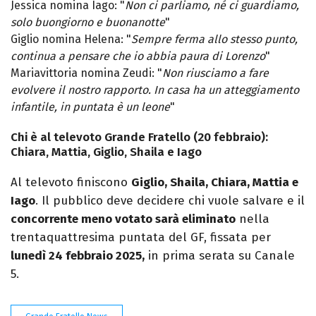
Jessica nomina Iago: "
Non ci parliamo, né ci guardiamo,
solo buongiorno e buonanotte
"
Giglio nomina Helena: "
Sempre ferma allo stesso punto,
continua a pensare che io abbia paura di Lorenzo
"
Mariavittoria nomina Zeudi: "
Non riusciamo a fare
evolvere il nostro rapporto. In casa ha un atteggiamento
infantile, in puntata è un leone
"
Chi è al televoto Grande Fratello (20 febbraio):
Chiara, Mattia, Giglio, Shaila e Iago
Al televoto finiscono
Giglio, Shaila, Chiara, Mattia e
Iago
. Il pubblico deve decidere chi vuole salvare e il
concorrente meno votato sarà eliminato
nella
trentaquattresima puntata del GF, fissata per
lunedì 24 febbraio 2025,
in prima serata su Canale
5.