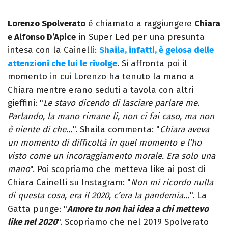
Lorenzo Spolverato
è chiamato a raggiungere
Chiara
e Alfonso D’Apice
in Super Led per una presunta
intesa con la Cainelli:
Shaila, infatti, è gelosa delle
attenzioni che lui le rivolge
. Si affronta poi il
momento in cui Lorenzo ha tenuto la mano a
Chiara mentre erano seduti a tavola con altri
gieffini: "
Le stavo dicendo di lasciare parlare me.
Parlando, la mano rimane lì, non ci fai caso, ma non
è niente di che…
". Shaila commenta: "
Chiara aveva
un momento di difficoltà in quel momento e l’ho
visto come un incoraggiamento morale. Era solo una
mano
". Poi scopriamo che metteva like ai post di
Chiara Cainelli su Instagram: "
Non mi ricordo nulla
di questa cosa, era il 2020, c’era la pandemia…
". La
Gatta punge: "
Amore tu non hai idea a chi mettevo
like nel 2020
". Scopriamo che nel 2019 Spolverato