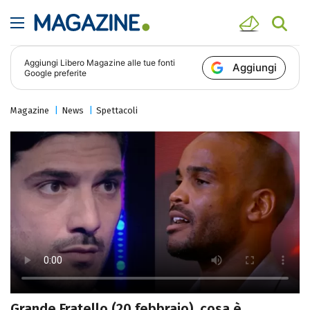
Aggiungi
Libero Magazine
alle tue fonti
Aggiungi
Google preferite
Magazine
News
Spettacoli
Grande Fratello (20 febbraio), cosa è