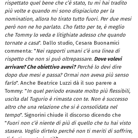
rispettato quel bene che c’è stato, tu mi hai tradito
più volte e quando mi sono dispiaciuto per la
nomination, allora ho tirato tutto fuori. Per due mesi
però non ne ho parlato. L’ho fatto per te, è meglio
che Tommy lo veda e litighiate adesso che quando
tornate a casa
". Dallo studio, Cesara Buonamici
commenta: "
Nei rapporti umani c’è una linea di
rispetto che non si può oltrepassare.
Dove volevi
arrivare? Che obiettivo avevi?
Perché lo devi dire
dopo due mesi e passa? Ormai non aveva più senso
farlo
". Anche Beatrice Luzzi dà il suo parere a
Tommy: "
In quel periodo eravate molto più flessibili,
uscita dal Tugurio è rimasta con te. Non è successo
altro che una relazione che si è consolidata nel
tempo
". Signorini chiude il discorso dicendo che
"
Fuori non c’è niente di più di quello che tu hai visto
stasera. Voglio dirtelo perché non ti meriti di soffrire,