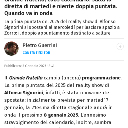
diretta di martedì e niente doppia puntata.
Quando va in onda
La prima puntata del 2025 del reality show di Alfonso
Signorini si sposterà al mercoledì per lasciare spazio a
Zorro: il doppio appuntamento destinato a saltare
Pietro Guerrini
CONTENT EDITOR
Laurea in Lettere, smania di viaggi e
Pubblicato:
3 Gennaio 2025 18:41
passione per i cartoni (della pizza e della
Pixar).
Il
Grande Fratello
cambia (ancora)
programmazione
.
La prima puntata del 2025 del reality show di
Alfonso Signorini
, infatti, è stata nuovamente
spostata: inizialmente prevista per martedì 7
gennaio, la 21esima diretta stagionale andrà in
onda il prossimo
8 gennaio 2025
. L’ennesimo
stravolgimento del calendario, inoltre, sembra