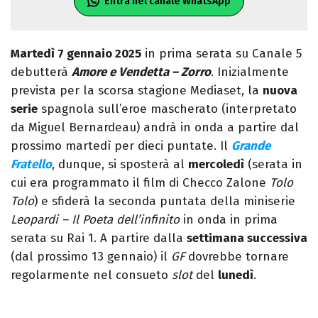
Entra nel canale WhatsApp
Martedì 7 gennaio 2025
in prima serata su Canale 5
debutterà
Amore e Vendetta – Zorro
. Inizialmente
prevista per la scorsa stagione Mediaset, la
nuova
serie
spagnola sull’eroe mascherato (interpretato
da Miguel Bernardeau) andrà in onda a partire dal
prossimo martedì per dieci puntate. Il
Grande
Fratello
, dunque, si sposterà al
mercoledì
(serata in
cui era programmato il film di Checco Zalone
Tolo
Tolo
) e sfiderà la seconda puntata della miniserie
Leopardi – Il Poeta dell’infinito
in onda in prima
serata su Rai 1. A partire dalla
settimana successiva
(dal prossimo 13 gennaio) il
GF
dovrebbe tornare
regolarmente nel consueto
slot
del
lunedì
.