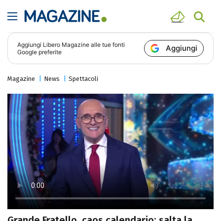
Aggiungi
Libero Magazine
alle tue fonti
Aggiungi
Google preferite
Magazine
News
Spettacoli
Grande Fratello, caos calendario: salta la