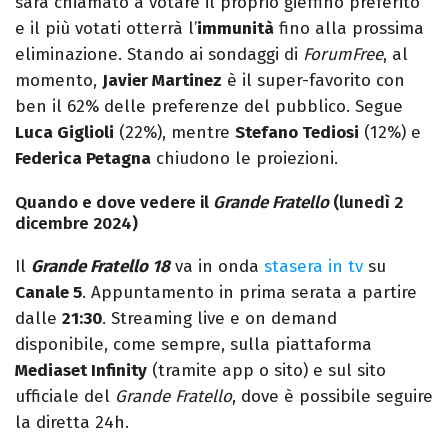
sarà chiamato a votare il proprio gieffino preferito
e il più votati otterrà l’
immunità
fino alla prossima
eliminazione. Stando ai sondaggi di
ForumFree
, al
momento,
Javier Martinez
è il super-favorito con
ben il 62% delle preferenze del pubblico. Segue
Luca Giglioli
(22%), mentre
Stefano Tediosi
(12%) e
Federica Petagna
chiudono le proiezioni.
Quando e dove vedere il
Grande Fratello
(lunedì 2
dicembre 2024)
Il
Grande Fratello 18
va in onda
stasera in tv
su
Canale 5
. Appuntamento in prima serata a partire
dalle
21:30
. Streaming live e on demand
disponibile, come sempre, sulla piattaforma
Mediaset Infinity
(tramite app o sito) e sul sito
ufficiale del
Grande Fratello
, dove è possibile seguire
la diretta 24h.