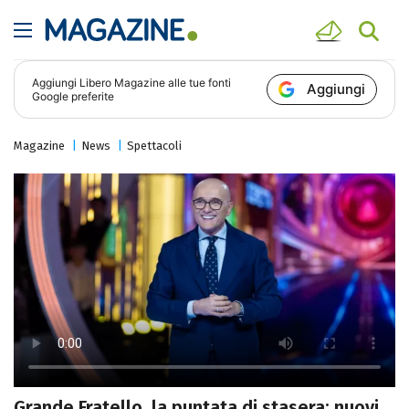
Aggiungi
Libero Magazine
alle tue fonti
Aggiungi
Google preferite
Magazine
News
Spettacoli
Grande Fratello, la puntata di stasera: nuovi