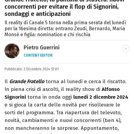
concorrenti per evitare il flop di Signorini,
sondaggi e anticipazioni
Il reality di Canale 5 torna nella prima serata del lunedì
per la 16esima diretta: entrano Zeudi, Bernardo, Maria
Monsè e figlia: nomination e chi rischia
Pietro Guerrini
CONTENT EDITOR
Laurea in Lettere, smania di viaggi e
Pubblicato:
2 Dicembre 2024 12:01
passione per i cartoni (della pizza e della
Pixar).
Il
Grande Fratello
torna al lunedì e cerca il riscatto.
In piena crisi di ascolti, il reality show di
Alfonso
Signorini
torna in onda oggi
lunedì 2 dicembre 2024
e si gioca la carta delle novità per risollevare le
sorti del programma. Tra riapertura del televoto,
novità, cambiamenti e nuovi concorrenti (ben 4),
non mancheranno le sorprese. Appuntamento,