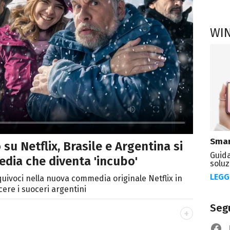
WI
Smar
u Netflix, Brasile e Argentina si
Guida
dia che diventa 'incubo'
soluz
LEGG
equivoci nella nuova commedia originale Netflix in
ere i suoceri argentini
Segu