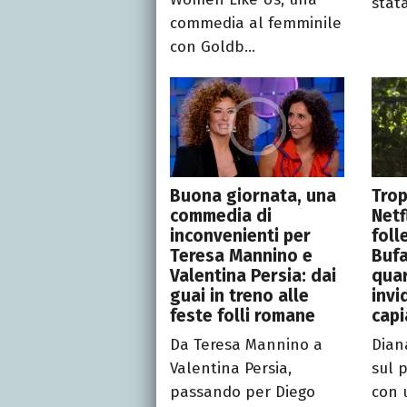
stat
commedia al femminile
con Goldb...
Buona giornata, una
Trop
commedia di
Netf
inconvenienti per
foll
Teresa Mannino e
Bufa
Valentina Persia: dai
qua
guai in treno alle
invi
feste folli romane
cap
Da Teresa Mannino a
Dian
Valentina Persia,
sul 
passando per Diego
con 