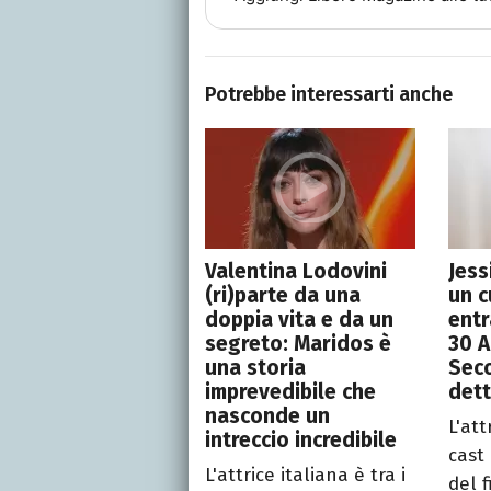
Potrebbe interessarti anche
Valentina Lodovini
Jess
(ri)parte da una
un c
doppia vita e da un
entr
segreto: Maridos è
30 A
una storia
Seco
imprevedibile che
dett
nasconde un
L'att
intreccio incredibile
cast
L'attrice italiana è tra i
del f