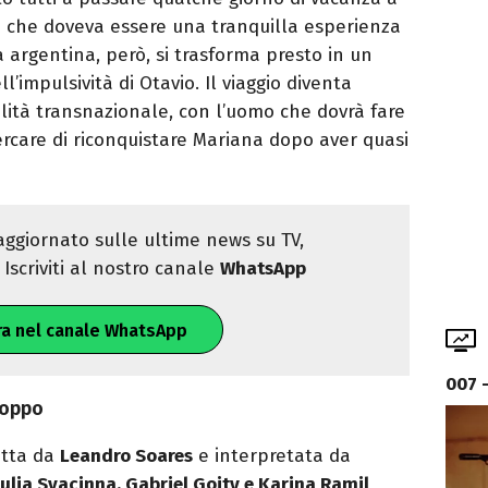
a che doveva essere una tranquilla esperienza
ca argentina, però, si trasforma presto in un
l’impulsività di Otavio. Il viaggio diventa
valità transnazionale, con l’uomo che dovrà fare
rcare di riconquistare Mariana dopo aver quasi
ggiornato sulle ultime news su TV,
Iscriviti al nostro canale
WhatsApp
ra nel canale WhatsApp
007 
roppo
ritta da
Leandro Soares
e interpretata da
lia Svacinna, Gabriel Goity e Karina Ramil