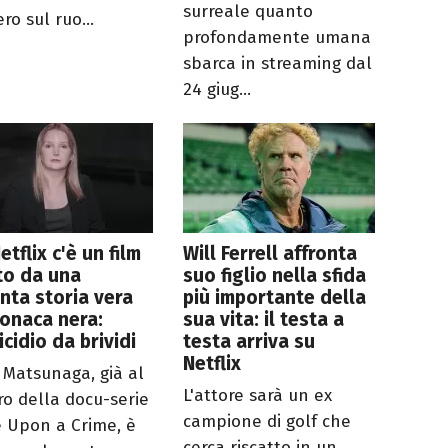
surreale quanto
ro sul ruo...
profondamente umana
sbarca in streaming dal
24 giug...
etflix c'è un film
Will Ferrell affronta
to da una
suo figlio nella sfida
nta storia vera
più importante della
ronaca nera:
sua vita: il testa a
icidio da brividi
testa arriva su
Netflix
e Matsunaga, già al
L'attore sarà un ex
ro della docu-serie
campione di golf che
 Upon a Crime, è
cerca riscatto in un