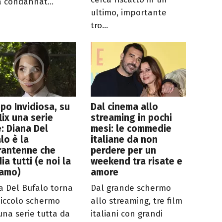
a condannat...
ultimo, importante
tro...
po Invidiosa, su
Dal cinema allo
lix una serie
streaming in pochi
e: Diana Del
mesi: le commedie
lo è la
italiane da non
rantenne che
perdere per un
dia tutti (e noi la
weekend tra risate e
iamo)
amore
a Del Bufalo torna
Dal grande schermo
piccolo schermo
allo streaming, tre film
una serie tutta da
italiani con grandi