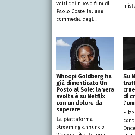
volti del nuovo film di
miste
Paolo Costella: una
commedia degl...
Whoopi Goldberg ha
Su N
già dimenticato Un
trat
Posto al Sole: la vera
crue
svolta è su Netflix
di c
con un dolore da
l'om
superare
Eliz
La piattaforma
cent
streaming annuncia
Once
Women Like Us, una