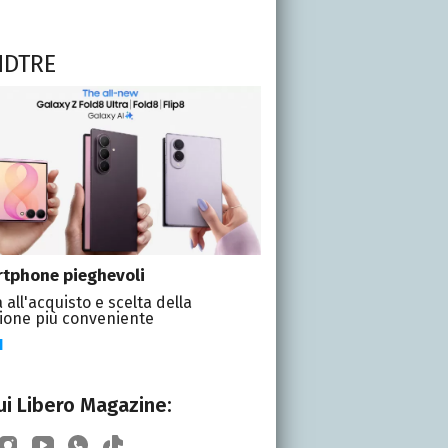
NDTRE
tphone pieghevoli
 all'acquisto e scelta della
ione più conveniente
I
i Libero Magazine: