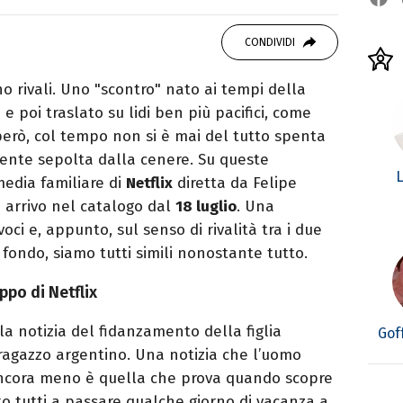
vido consumatore di manga e film, cultore di
CONDIVIDI
rato da Quentin Tarantino e musicista nel
ono rivali. Uno "scontro" nato ai tempi della
 e poi traslato su lidi ben più pacifici, come
 però, col tempo non si è mai del tutto spenta
mente sepolta dalla cenere. Su queste
L
edia familiare di
Netflix
diretta da Felipe
in arrivo nel catalogo dal
18 luglio
. Una
ci e, appunto, sul senso di rivalità tra i due
 fondo, siamo tutti simili nonostante tutto.
ppo di Netflix
a notizia del fidanzamento della figlia
Gof
 ragazzo argentino. Una notizia che l’uomo
ancora meno è quella che prova quando scopre
ato tutti a passare qualche giorno di vacanza a