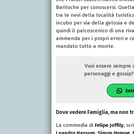
Bariloche per conoscersi. Quell
tra le nevi della località turisti
incubo per via della gelosia e del
quindi il palcoscenico di una ri
ammenda per i propri errori e ce
mandato tutto a monte.
Vuoi essere sempre a
personaggi e gossip? 
Ent
Dove vedere Famiglia, ma non t
La commedia di
Felipe Joffily
, sc
Leandro Hassum, Simon Hempe, Ju