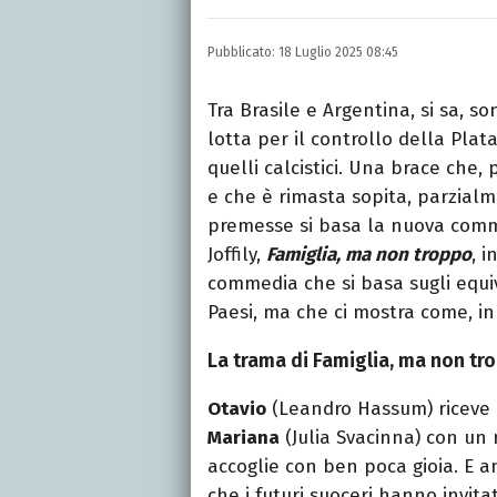
INSTAGRAM
FACEBOOK
Appassionato di sport, a
Pubblicato:
18 Luglio 2025 08:45
tutto ciò che è stato gi
tempo libero.
Tra Brasile e Argentina, si sa, s
lotta per il controllo della Plata
quelli calcistici. Una brace che,
e che è rimasta sopita, parzial
premesse si basa la nuova comm
Joffily,
Famiglia, ma non troppo
, 
commedia che si basa sugli equivo
Paesi, ma che ci mostra come, in
La trama di Famiglia, ma non tro
Otavio
(Leandro Hassum) riceve l
Mariana
(Julia Svacinna) con un
accoglie con ben poca gioia. E 
che i futuri suoceri hanno invit