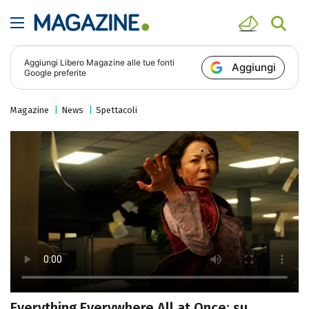
Aggiungi
Libero Magazine
alle tue fonti
Aggiungi
Google preferite
Magazine
News
Spettacoli
Everything Everywhere All at Once: su