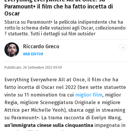
Paramount+ il film che ha fatto incetta di
Oscar
Sbarca su Paramount+ la pellicola indipendente che ha
rotto lo schema delle votazioni agli Oscar, collezionando
7 statuette. Tutti i dettagli sul film outsider
Riccardo Greco
WEB EDITOR
LINKEDIN
Pubblicato:
Si avvicina all'editoria studiando all'IED
26 Settembre 2023 09:59
come Fashion Editor. Si specializza poi in
Everything Everywhere All at Once, il film che ha
Comunicazione digitale, Giornalismo e
fatto incetta di Oscar nel 2022 (ben sette statuette
Nuovi media presso La Sapienza,
vinte su 11 nomination tra cui
miglior Film
, miglior
collaborando con alcune testate ed uffici
Regia, migliore Sceneggiatura Originale e migliore
stampa.
Attrice per Michelle Yeoh), sbarca oggi in streaming
su Paramount+. La trama racconta di Evelyn Wang,
un’immigrata cinese sulla cinquantina
impegnata in