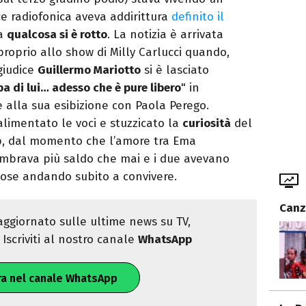
 radiofonica aveva addirittura
definito il
a
qualcosa si è rotto
. La notizia è arrivata
proprio allo show di Milly Carlucci quando,
giudice
Guillermo Mariotto
si è lasciato
a di lui… adesso che è pure libero
" in
 alla sua esibizione con Paola Perego.
limentato le voci e stuzzicato la
curiosità
del
p, dal momento che l’amore tra Ema
brava più saldo che mai e i due avevano
cose andando subito a convivere.
Canz
ggiornato sulle ultime news su TV,
Iscriviti al nostro canale
WhatsApp
ra nel canale WhatsApp