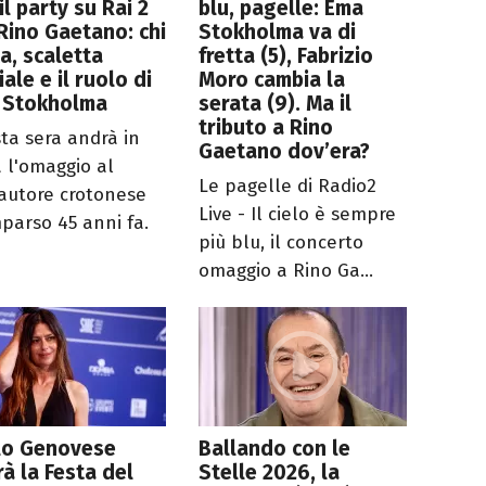
 il party su Rai 2
blu, pagelle: Ema
Rino Gaetano: chi
Stokholma va di
a, scaletta
fretta (5), Fabrizio
ciale e il ruolo di
Moro cambia la
 Stokholma
serata (9). Ma il
tributo a Rino
ta sera andrà in
Gaetano dov’era?
 l'omaggio al
Le pagelle di Radio2
autore crotonese
Live - Il cielo è sempre
parso 45 anni fa.
più blu, il concerto
omaggio a Rino Ga...
lo Genovese
Ballando con le
rà la Festa del
Stelle 2026, la