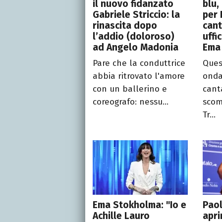
il nuovo fidanzato
blu,
Gabriele Striccio: la
per 
rinascita dopo
cant
l’addio (doloroso)
uffi
ad Angelo Madonia
Ema
Pare che la conduttrice
Ques
abbia ritrovato l'amore
onda
con un ballerino e
cant
coreografo: nessu...
scom
Tr...
Ema Stokholma: "Io e
Pao
Achille Lauro
apri