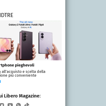
NDTRE
tphone pieghevoli
 all'acquisto e scelta della
ione più conveniente
I
i Libero Magazine: