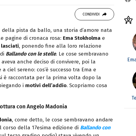
 di viaggi e passione per i cartoni (della pizza
CONDIVIDI
i della pista da ballo, una storia d’amore nata
lle pagine di cronaca rosa:
Ema Stokholma
e
 lasciati
, ponendo fine alla loro relazione
 di
Ballando con le stelle
. Le cose sembravano
Ema
 aveva anche deciso di convivere, poi la
a ciel sereno: cos’è successo tra Ema e
i è raccontata per la prima volta dopo la
spiegando i
motivi dell’addio
. Scopriamo cosa
T
 rottura con Angelo Madonia
donia
, come detto, le cose sembravano andare
l corso della 17esima edizione di
Ballando con
 sul terzo gradino podio) stava vivendo un