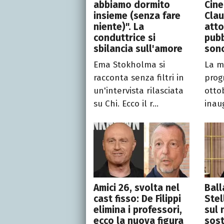
abbiamo dormito
Cin
insieme (senza fare
Clau
niente)". La
atto
conduttrice si
pubb
sbilancia sull'amore
sono
Ema Stokholma si
La m
racconta senza filtri in
prog
un'intervista rilasciata
otto
su Chi. Ecco il r...
inaug
Amici 26, svolta nel
Ball
cast fisso: De Filippi
Stel
elimina i professori,
sul
ecco la nuova figura
sost