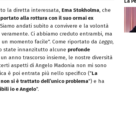
La P
to la diretta interessata,
Ema Stokholma
, che
portato alla rottura con il suo ormai ex
 Siamo andati subito a convivere e la volontà
ra veramente. Ci abbiamo creduto entrambi, ma
è un momento facile". Come riportato da
Leggo
,
ero state innanzitutto alcune
profonde
un anno trascorso insieme, le nostre diversità
 certi aspetti di Angelo Madonia non mi sono
ica è poi entrata più nello specifico ("
La
 non si è trattato dell’unico problema
") e ha
ili io e Angelo
".