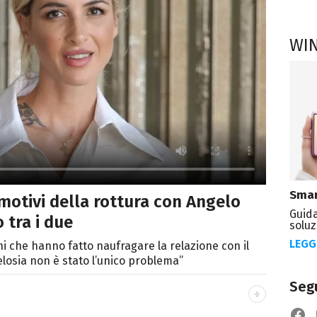
WI
Smar
otivi della rottura con Angelo
Guida
 tra i due
soluz
LEGG
ni che hanno fatto naufragare la relazione con il
elosia non è stato l’unico problema”
Segu