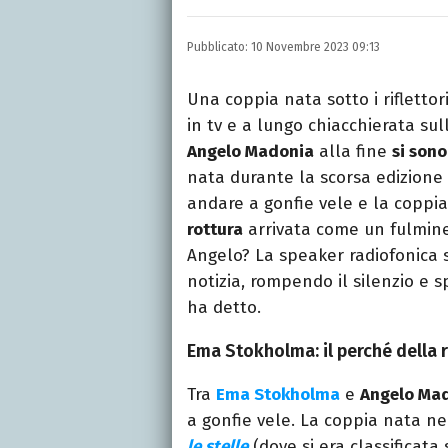
Laurea in Lettere, smania
e della Pixar).
Pubblicato:
10 Novembre 2023 09:13
Una coppia nata sotto i riflettor
in tv e a lungo chiacchierata su
Angelo Madonia
alla fine
si sono
nata durante la scorsa edizione
andare a gonfie vele e la coppia
rottura
arrivata come un fulmine 
Angelo? La speaker radiofonica s
notizia, rompendo il silenzio e 
ha detto.
Ema Stokholma: il perché della
Tra
Ema Stokholma
e
Angelo Ma
a gonfie vele. La coppia nata ne
le stelle
(dove si era classificata