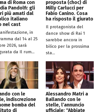
ema di Roma con
proposta (choc) di
dia Pandolfi: gli
Milly Carlucci per
ri più amati dal
Fabio Canino. Cosa
lico italiano
ha risposto il giurato
 nel cast
Il protagonista del
anifestazione, in
dance show di Rai 1
ramma dal 14 al 25
sarebbe ancora in
bre 2026, sarà
bilico per la prossima
urata da Il rum...
sta...
ando con le
Alessandro Matri a
le, indiscrezione
Ballando con le
 nome bomba del
stelle, l’annuncio
ituto di
ufficiale: “Abbiate