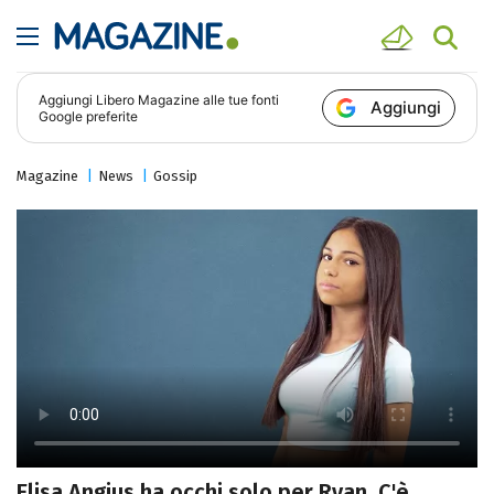
Aggiungi
Libero Magazine
alle tue fonti
Aggiungi
Google preferite
Magazine
News
Gossip
Elisa Angius ha occhi solo per Ryan. C'è