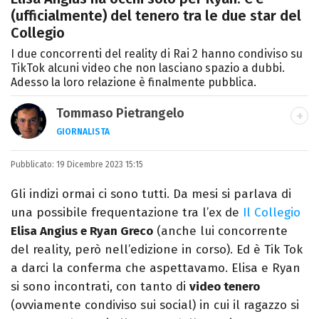
(ufficialmente) del tenero tra le due star del
Collegio
I due concorrenti del reality di Rai 2 hanno condiviso su
TikTok alcuni video che non lasciano spazio a dubbi.
Adesso la loro relazione è finalmente pubblica.
Tommaso Pietrangelo
GIORNALISTA
Autore, giornalista, cantautore. Laureato in
Pubblicato:
19 Dicembre 2023 15:15
Letterature Straniere, è appassionato di
cinema, poesia e Shakespeare. Scrive
Gli indizi ormai ci sono tutti. Da mesi si parlava di
canzoni e ama i gatti.
una possibile frequentazione tra l’ex de
Il Collegio
Elisa Angius e Ryan Greco
(anche lui concorrente
del reality, però nell’edizione in corso). Ed è Tik Tok
a darci la conferma che aspettavamo. Elisa e Ryan
si sono incontrati, con tanto di
video tenero
(ovviamente condiviso sui social) in cui il ragazzo si