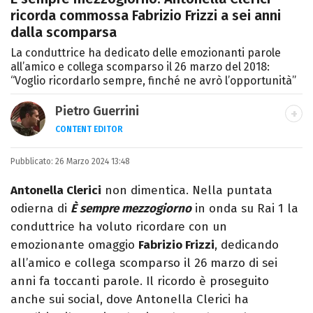
ricorda commossa Fabrizio Frizzi a sei anni
dalla scomparsa
La conduttrice ha dedicato delle emozionanti parole
all’amico e collega scomparso il 26 marzo del 2018:
“Voglio ricordarlo sempre, finché ne avrò l’opportunità”
Pietro Guerrini
CONTENT EDITOR
Laurea in Lettere, smania di viaggi e
Pubblicato:
26 Marzo 2024 13:48
passione per i cartoni (della pizza e della
Pixar).
Antonella Clerici
non dimentica. Nella puntata
odierna di
È sempre mezzogiorno
in onda su Rai 1 la
conduttrice ha voluto ricordare con un
emozionante omaggio
Fabrizio Frizzi
, dedicando
all’amico e collega scomparso il 26 marzo di sei
anni fa toccanti parole. Il ricordo è proseguito
anche sui social, dove Antonella Clerici ha