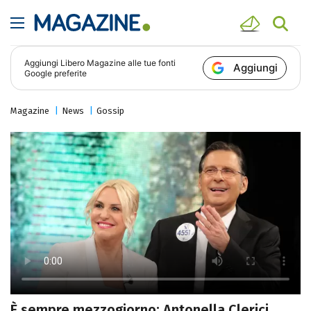
Aggiungi
Libero Magazine
alle tue fonti
Aggiungi
Google preferite
Magazine
News
Gossip
È sempre mezzogiorno: Antonella Clerici