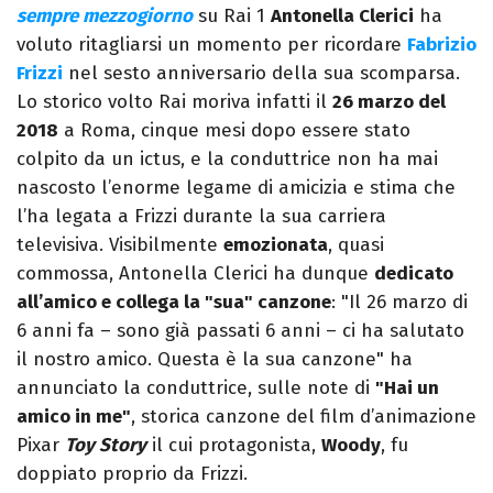
sempre mezzogiorno
su Rai 1
Antonella Clerici
ha
voluto ritagliarsi un momento per ricordare
Fabrizio
Frizzi
nel sesto anniversario della sua scomparsa.
Lo storico volto Rai moriva infatti il
26 marzo del
2018
a Roma, cinque mesi dopo essere stato
colpito da un ictus, e la conduttrice non ha mai
nascosto l’enorme legame di amicizia e stima che
l’ha legata a Frizzi durante la sua carriera
televisiva. Visibilmente
emozionata
, quasi
commossa, Antonella Clerici ha dunque
dedicato
all’amico e collega la "sua" canzone
: "Il 26 marzo di
6 anni fa – sono già passati 6 anni – ci ha salutato
il nostro amico. Questa è la sua canzone" ha
annunciato la conduttrice, sulle note di
"Hai un
amico in me"
, storica canzone del film d’animazione
Pixar
Toy Story
il cui protagonista,
Woody
, fu
doppiato proprio da Frizzi.