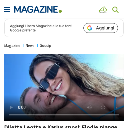
Aggiungi
Libero Magazine
alle tue fonti
Aggiungi
Google preferite
Magazine
News
Gossip
Diletta Leotta e Karius sposi: Elodie piange,