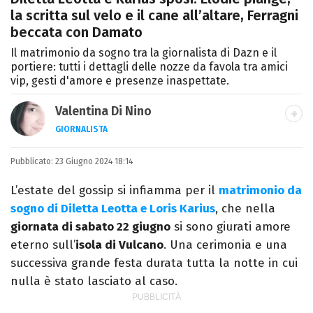
la scritta sul velo e il cane all’altare, Ferragni
beccata con Damato
Il matrimonio da sogno tra la giornalista di Dazn e il
portiere: tutti i dettagli delle nozze da favola tra amici
vip, gesti d'amore e presenze inaspettate.
Valentina Di Nino
GIORNALISTA
LINKEDIN
INSTAGRAM
FACEBOOK
SITO
Pubblicato:
Romana, laurea in Scienze Politiche,
23 Giugno 2024 18:14
giornalista per caso. Ho scritto per
L’estate del gossip si infiamma per il
matrimonio da
quotidiani, settimanali, siti e agenzie,
sogno di Diletta Leotta e Loris Karius
, che nella
prevalentemente di cronaca e spettacoli.
giornata di sabato 22 giugno
si sono giurati amore
eterno sull’
isola di Vulcano
. Una cerimonia e una
successiva grande festa durata tutta la notte in cui
nulla è stato lasciato al caso.