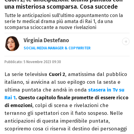
una misteriosa scomparsa. Cosa succede
Tutte le anticipazioni sull'ultimo appuntamento con la
serie tv medical drama più amata di Rai 1, da una
scomparsa scioccante a nuove rivelazioni
Virginia Destefano
SOCIAL MEDIA MANAGER & COPYWRITER
Una passione smisurata per le serie TV.
Pubblicato:
5 Novembre 2023 09:30
Laurea in Cinema, Televisione e New Media,
videomaking e scrittura sono il mio
La serie televisiva
Cuori 2
, amatissima dal pubblico
passatempo preferito.
italiano, si avvicina al suo epilogo con la sesta e
ultima puntata che andrà in onda
stasera in Tv su
Rai 1
.
Questo capitolo finale promette di essere ricco
di emozioni
, colpi di scena e rivelazioni che
terranno gli spettatori con il fiato sospeso. Nelle
anticipazioni di questa imperdibile puntata,
scopriremo cosa ci riserva il destino dei personaggi