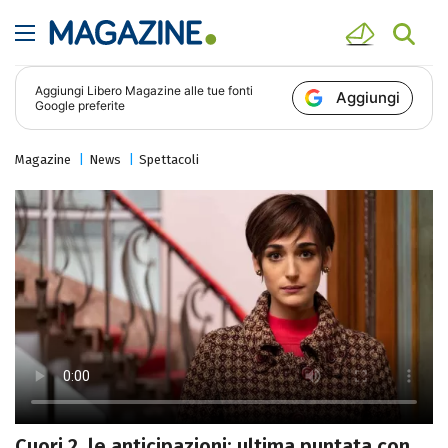
Aggiungi
Libero Magazine
alle tue fonti
Aggiungi
Google preferite
Magazine
News
Spettacoli
Cuori 2, le anticipazioni: ultima puntata con