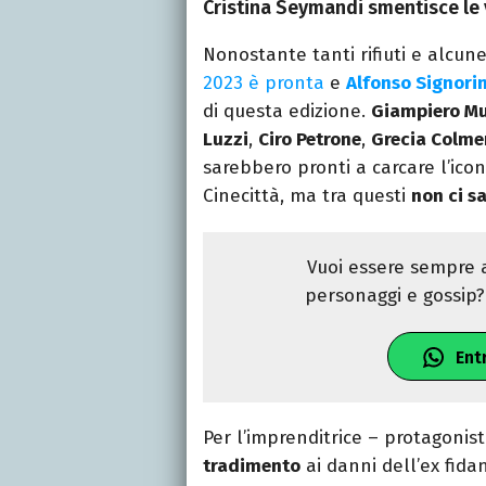
Cristina Seymandi smentisce le 
Nonostante tanti rifiuti e alcun
2023 è pronta
e
Alfonso Signorin
di questa edizione.
Giampiero Mu
Luzzi
,
Ciro Petrone
,
Grecia Colme
sarebbero pronti a carcare l’icon
Cinecittà, ma tra questi
non ci s
Vuoi essere sempre a
personaggi e gossip? 
Ent
Per l’imprenditrice – protagonis
tradimento
ai danni dell’ex fid