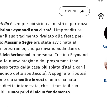
 di viaggi e passione per i cartoni (della pizza
CONDIVIDI
tello
è sempre più vicina ai nastri di partenza
istina Seymandi non ci sarà
. L’imprenditrice
r il suo tradimento rivelato alla festa pre-
oso
Massimo Segre
era stata avvicinata al
Sa
numerosi rumor, che parlavano addirittura di
Silvio Berlusconi
in persona. Cristina Seymandi,
" della nuova stagione del programma (che
sso tetto della casa più spiata d’Italia con i
 mondo dello spettacolo). A spegnere l’ipotesi
ione e a
smentire le voci
di una chiamata
R
 diretta interessata, che – tramite il suo
ti i
rumor privi di alcun fondamento
.