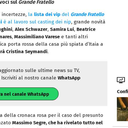
voci sul
Grande Fratello
e incertezze,
la
lista dei vip
del
Grande Fratello
i
è al lavoro sul casting dei nip
, grande novità
ghini
,
Alex Schwazer
,
Samira Lui
,
Beatrice
nares
,
Massimiliano Varese
e tanti altri
ica porta rossa della casa più spiata d’Itaia a
arà Cristina Seymandi
.
ggiornato sulle ultime news su TV,
Iscriviti al nostro canale
WhatsApp
Conf
ra nel canale WhatsApp
ta della cronaca rosa per il caso del presunto
anzato
Massimo Segre, che ha rivelato tutto nel