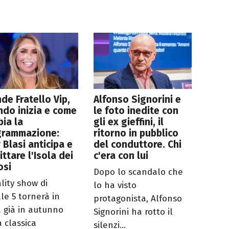
de Fratello Vip,
Alfonso Signorini e
do inizia e come
le foto inedite con
ia la
gli ex gieffini, il
grammazione:
ritorno in pubblico
y Blasi anticipa e
del conduttore. Chi
littare l'Isola dei
c'era con lui
osi
Dopo lo scandalo che
ality show di
lo ha visto
le 5 tornerà in
protagonista, Alfonso
 già in autunno
Signorini ha rotto il
a classica
silenzi...