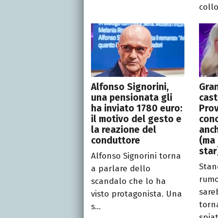
collo
Alfonso Signorini,
Gran
una pensionata gli
cast
ha inviato 1780 euro:
Prov
il motivo del gesto e
conc
la reazione del
anch
conduttore
(ma 
star
Alfonso Signorini torna
Stan
a parlare dello
rumo
scandalo che lo ha
sare
visto protagonista. Una
torn
s...
spiat