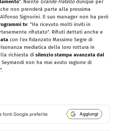
ndamento
". Niente
Grande Fratello
dunque per
, che non prenderà parte alla prossima
 Alfonso Signorini. Il suo manager non ha però
 programmi tv
: "Ha ricevuto molti inviti in
rtesemente rifiutato". Rifiuti dettati anche e
data
con l’ex fidanzato Massimo Segre di
isonanza mediatica della loro rottura in
lla richiesta di
silenzio stampa
avanzata dal
 Seymandi non ha mai avuto ragione di
".
Aggiungi
e fonti Google preferite