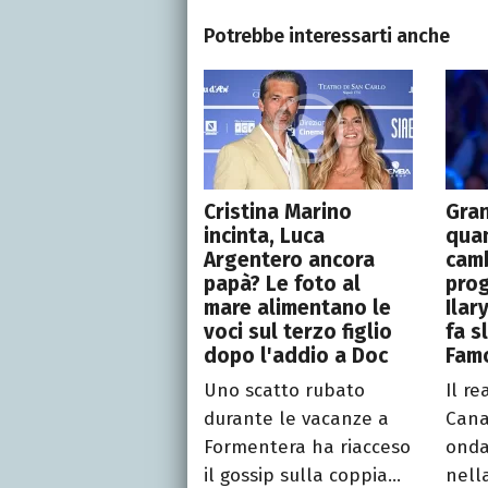
Potrebbe interessarti anche
Cristina Marino
Gran
incinta, Luca
quan
Argentero ancora
camb
papà? Le foto al
pro
mare alimentano le
Ilar
voci sul terzo figlio
fa s
dopo l'addio a Doc
Fam
Uno scatto rubato
Il re
durante le vacanze a
Cana
Formentera ha riacceso
onda
il gossip sulla coppia...
nell