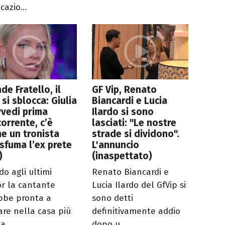
cazio...
de Fratello, il
GF Vip, Renato
 si sblocca: Giulia
Biancardi e Lucia
vedi prima
Ilardo si sono
orrente, c’è
lasciati: "Le nostre
e un tronista
strade si dividono".
sfuma l’ex prete
L'annuncio
)
(inaspettato)
do agli ultimi
Renato Biancardi e
r la cantante
Lucia Ilardo del GfVip si
bbe pronta a
sono detti
are nella casa più
definitivamente addio
a ...
dopo u...