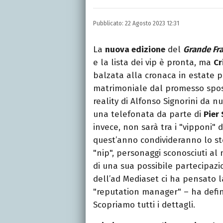
Laurea in Lettere, smania
e della Pixar).
Pubblicato:
22 Agosto 2023 12:31
La
nuova edizione
del
Grande Fra
e la lista dei vip è pronta, ma
Cr
balzata alla cronaca in estate pe
matrimoniale dal promesso sp
reality di Alfonso Signorini da 
una telefonata da parte di
Pier 
invece, non sarà tra i "vipponi
quest’anno condivideranno lo ste
"nip", personaggi sconosciuti al
di una sua possibile partecipaz
dell’ad Mediaset ci ha pensato la
"reputation manager" – ha defini
Scopriamo tutti i dettagli.