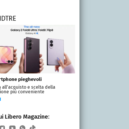
NDTRE
tphone pieghevoli
 all'acquisto e scelta della
ione più conveniente
I
i Libero Magazine: