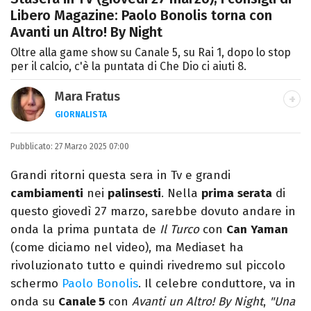
Libero Magazine: Paolo Bonolis torna con
Avanti un Altro! By Night
Oltre alla game show su Canale 5, su Rai 1, dopo lo stop
per il calcio, c'è la puntata di Che Dio ci aiuti 8.
Mara Fratus
GIORNALISTA
Nella mia vita non possono mancare, il
Pubblicato:
27 Marzo 2025 07:00
silenzio, il mare e Il Libro dell'inquietudine
sul comodino, insieme a un romanzo di
Grandi ritorni questa sera in Tv e grandi
Zafon.
cambiamenti
nei
palinsesti
. Nella
prima
serata
di
questo giovedì 27 marzo, sarebbe dovuto andare in
onda la prima puntata de
Il Turco
con
Can
Yaman
(come diciamo nel video), ma Mediaset ha
rivoluzionato tutto e quindi rivedremo sul piccolo
schermo
Paolo Bonolis
. Il celebre conduttore, va in
onda su
Canale 5
con
Avanti un Altro! By Night
,
"Una