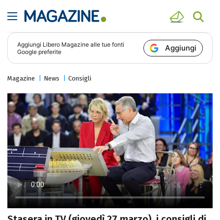
Aggiungi
Libero Magazine
alle tue fonti
Aggiungi
Google preferite
Magazine
News
Consigli
Stasera in TV (giovedì 27 marzo), i consigli di