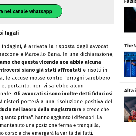
Fals
ra nel canale WhatsApp
oi legali
The 
indagini, è arrivata la risposta degli avvocati
naccone e Marcello Bana. In una dichiarazione,
iamo che questa vicenda non abbia alcuna
ntroversi siano già stati affrontati
e risolti in
sa, le accuse mosse contro Ferragni sarebbero
i e, pertanto, non vi sarebbe alcun
Alta 
enale.
Gli avvocati si sono inoltre detti fiduciosi
inisteri porterà a una risoluzione positiva del
ducia nel lavoro della magistratura
e crede che
quanto prima", hanno aggiunto i difensori. La
 mantenuto una posizione ferma e tranquilla,
uo corso e che emergerà la verità dei fatti.