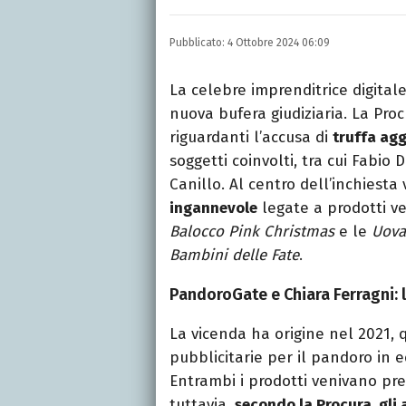
LINKEDIN
Si avvicina all'editoria 
Pubblicato:
4 Ottobre 2024 06:09
specializza poi in Comun
presso La Sapienza, col
La celebre imprenditrice digital
nuova bufera giudiziaria. La Proc
riguardanti l’accusa di
truffa ag
soggetti coinvolti, tra cui Fabi
Canillo. Al centro dell’inchiesta
ingannevole
legate a prodotti ven
Balocco Pink Christmas
e le
Uova
Bambini delle Fate
.
PandoroGate e Chiara Ferragni: l
La vicenda ha origine nel 2021
pubblicitarie per il pandoro in e
Entrambi i prodotti venivano pre
tuttavia,
secondo la Procura, gli 