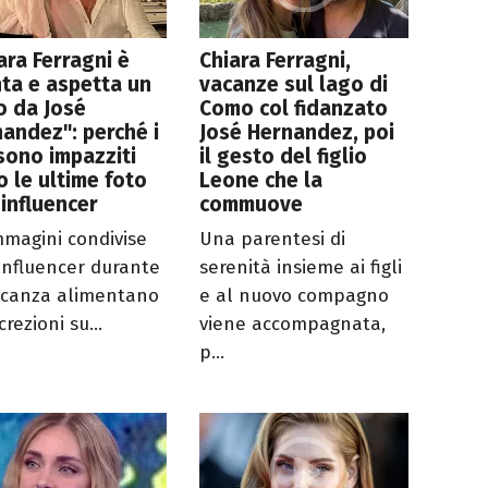
ara Ferragni è
Chiara Ferragni,
nta e aspetta un
vacanze sul lago di
io da José
Como col fidanzato
andez": perché i
José Hernandez, poi
sono impazziti
il gesto del figlio
 le ultime foto
Leone che la
'influencer
commuove
mmagini condivise
Una parentesi di
'influencer durante
serenità insieme ai figli
acanza alimentano
e al nuovo compagno
crezioni su...
viene accompagnata,
p...