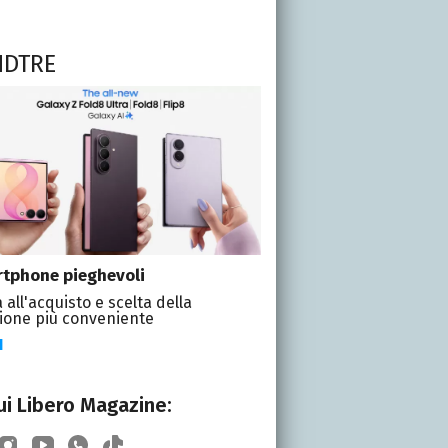
NDTRE
tphone pieghevoli
 all'acquisto e scelta della
ione più conveniente
I
i Libero Magazine: