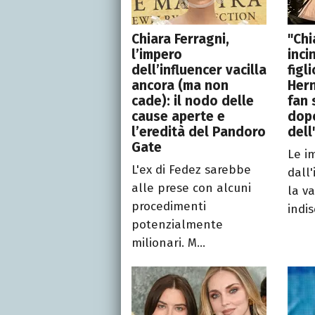
Chiara Ferragni,
"Chi
l’impero
inci
dell’influencer vacilla
figl
ancora (ma non
Hern
cade): il nodo delle
fan 
cause aperte e
dopo
l’eredità del Pandoro
dell
Gate
Le i
L'ex di Fedez sarebbe
dall
alle prese con alcuni
la v
procedimenti
indis
potenzialmente
milionari. M...