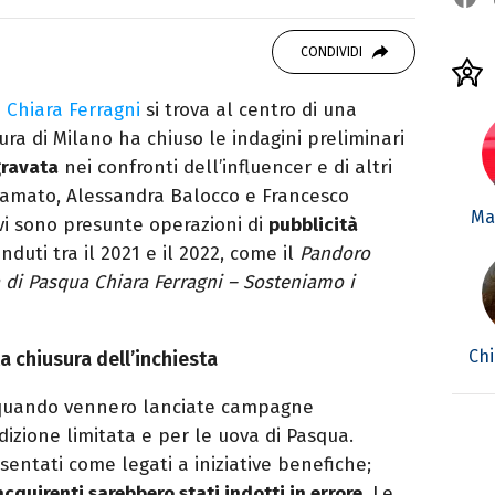
studiando all'IED come Fashion Editor. Si
CONDIVIDI
icazione digitale, Giornalismo e Nuovi media
laborando con alcune testate ed uffici stampa.
e
Chiara Ferragni
si trova al centro di una
ura di Milano ha chiuso le indagini preliminari
gravata
nei confronti dell’influencer e di altri
o Damato, Alessandra Balocco e Francesco
Mar
 vi sono presunte operazioni di
pubblicità
duti tra il 2021 e il 2022, come il
Pandoro
 di Pasqua Chiara Ferragni – Sosteniamo i
Chi
a chiusura dell’inchiesta
, quando vennero lanciate campagne
dizione limitata e per le uova di Pasqua.
sentati come legati a iniziative benefiche;
acquirenti sarebbero stati indotti in errore
. Le