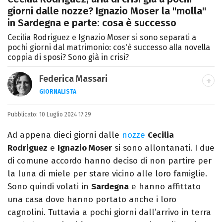
giorni dalle nozze? Ignazio Moser la "molla"
in Sardegna e parte: cosa è successo
Cecilia Rodriguez e Ignazio Moser si sono separati a
pochi giorni dal matrimonio: cos'è successo alla novella
coppia di sposi? Sono già in crisi?
Federica Massari
GIORNALISTA
LINKEDIN
INSTAGRAM
FACEBOOK
Pubblicato:
Giornalista nata nella città di Parthenope,
10 Luglio 2024 17:29
si definisce "madriletana". Da anni scrive
Ad appena dieci giorni dalle
nozze
Cecilia
(per un numero imprecisato di testate) di
Rodriguez
e
Ignazio Moser
si sono allontanati. I due
spettacoli e musica, TV e calcio.
di comune accordo hanno deciso di non partire per
la luna di miele per stare vicino alle loro famiglie.
Sono quindi volati in
Sardegna
e hanno affittato
una casa dove hanno portato anche i loro
cagnolini. Tuttavia a pochi giorni dall’arrivo in terra