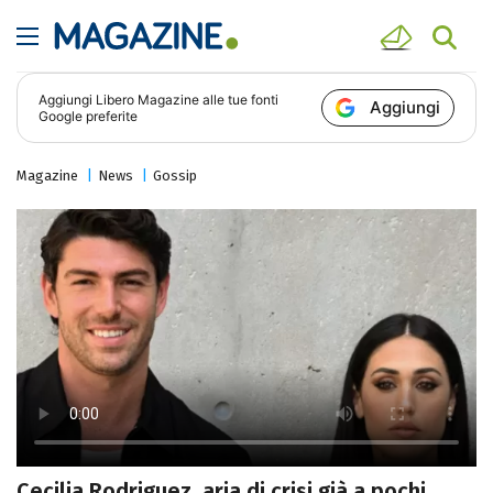
Aggiungi
Libero Magazine
alle tue fonti
Aggiungi
Google preferite
Magazine
News
Gossip
Cecilia Rodriguez, aria di crisi già a pochi