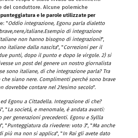
ne del conduttore. Alcune polemiche
la punteggiatura e le parole utilizzate per
e: "
Oddio integrazione, Egonu parla dialetto
:brave,nere,italiane.Esempio di integrazione
Italiane non hanno bisogno di integrazioni!
",
no italiane dalla nascita
", "
Correzioni per il
ue punti, dopo il punto e dopo le virgole. 2) si
ivesse un post del genere un nostro giornalista
se sono italiane, di che integrazione parla? Tra
re che siano nere. Complimenti perché sono brave
 non dovrebbe contare nel 21esimo secolo
".
ed Egonu a Cittadella. Integrazione di che?
4
", "
La società, e menomale, è andata avanti:
o per generazioni precedenti. Egonu e Syllla
a
", "
Punteggiatura da rivedere: voto 3
", "
Ma anche
di più ma non si applica
", "
In Rai gli avete dato