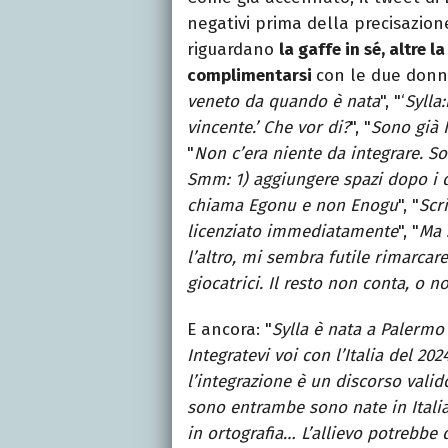
negativi prima della precisazio
riguardano
la gaffe in sé, altre 
complimentarsi
con le due donn
veneto da quando è nata
", "‘
Sylla
vincente.’ Che vor di?
", "
Sono già 
"
Non c’era niente da integrare. So
Smm: 1) aggiungere spazi dopo i d
chiama Egonu e non Enogu
", "
Scr
licenziato immediatamente
", "
Ma 
l’altro, mi sembra futile rimarca
giocatrici. Il resto non conta, o
E ancora: "
Sylla è nata a Palermo 
Integratevi voi con l’Italia del 202
l’integrazione è un discorso valid
sono entrambe sono nate in Itali
in ortografia… L’allievo potrebbe 