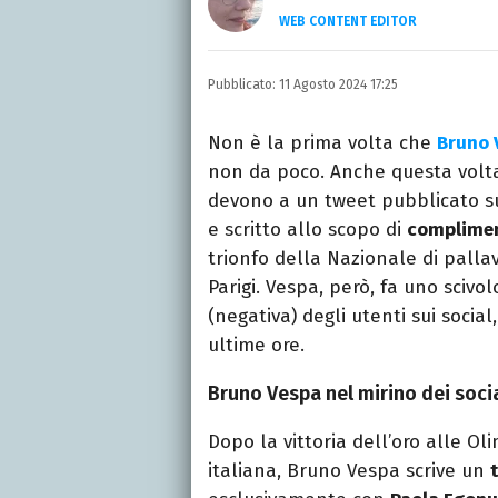
WEB CONTENT EDITOR
Laureata in Linguaggi d
dell’intrattenimento da
Pubblicato:
11 Agosto 2024 17:25
freelance per diverse te
Non è la prima volta che
Bruno 
non da poco. Anche questa volta
devono a un tweet pubblicato su
e scritto allo scopo di
complimen
trionfo della Nazionale di pall
Parigi. Vespa, però, fa uno sciv
(negativa) degli utenti sui soci
ultime ore.
Bruno Vespa nel mirino dei socia
Dopo la vittoria dell’oro alle O
italiana, Bruno Vespa scrive un