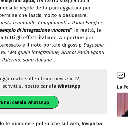
 e Myriam Sylla
, tra l’altro sbagliando il
dosi le regole della punteggiatura per
termine che lascia molto a desiderare:
volista femminile. Complimenti a Paola Enogu e
Esempio di integrazione vincente
". In realtà, le
utti gli effetti italiane. A riportare per
teressato è il noto portale di gossip
Dagospia
,
re: "
Ma quale integrazione, Bruno! Paola Egonu
a Palermo: sono italiane
".
ggiornato sulle ultime news su TV,
Iscriviti al nostro canale
WhatsApp
La P
ra nel canale WhatsApp
o le numerose polemiche sul web,
Vespa ha