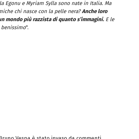
a Egonu e Myriam Sylla sono nate in Italia. Ma
miche chi nasce con la pelle nera?
Anche loro
un mondo più razzista di quanto s’immagini.
E le
e benissimo
".
 Bruno Vespa è stato invaso da commenti