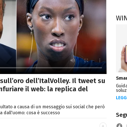
WI
Smar
ull’oro dell’ItalVolley. Il tweet su
Guida
furiare il web: la replica del
soluz
LEGG
sultato a causa di un messaggio sui social che però
ta dall'uomo: cosa è successo
Segu