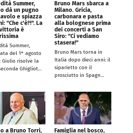
edità Summer,
Bruno Mars sbarca a
io dà un pugno
Milano. Gricia,
tavolo e spiazza
carbonara e pasta
ni: "Che c'é?!". La
alla bolognese prima
vittoria è
dei concerti a San
rissima
Siro: "Ci vediamo
stasera!"
edità Summer,
Bruno Mars torna in
ata del 1° agosto
Italia dopo dieci anni: il
 Giulio risolve la
siparietto con il
seconda Ghigliot...
prosciutto in Spagn...
o a Bruno Torri,
Famiglia nel bosco,