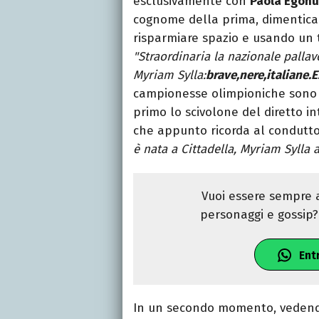
esclusivamente con
Paola Egonu
cognome della prima, dimentican
risparmiare spazio e usando un 
"Straordinaria la nazionale palla
Myriam Sylla:
brave,nere,italiane.
campionesse olimpioniche sono a t
primo lo scivolone del diretto in
che appunto ricorda al condutto
è nata a Cittadella, Myriam Sylla 
Vuoi essere sempre a
personaggi e gossip? 
Ent
In un secondo momento, vedend