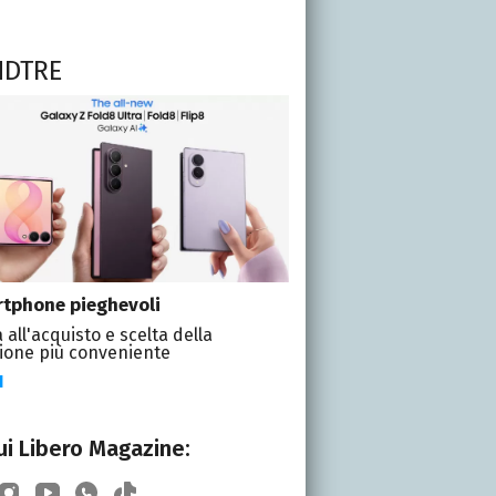
NDTRE
tphone pieghevoli
 all'acquisto e scelta della
ione più conveniente
I
i Libero Magazine: