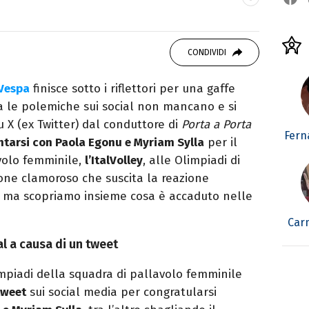
ei Media, mi dedico al mondo
 10 anni. Ho lavorato come web content editor
CONDIVIDI
state.
Vespa
finisce sotto i riflettori per una gaffe
 le polemiche sui social non mancano e si
 X (ex Twitter) dal conduttore di
Porta a Porta
Fern
tarsi con Paola Egonu e Myriam Sylla
per il
avolo femminile,
l’ItalVolley
, alle Olimpiadi di
olone clamoroso che suscita la reazione
al, ma scopriamo insieme cosa è accaduto nelle
Car
l a causa di un tweet
limpiadi della squadra di pallavolo femminile
tweet
sui social media per congratularsi