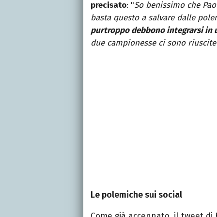
precisato
: "
So benissimo che Paol
basta questo a salvare dalle pole
purtroppo debbono integrarsi in 
due campionesse ci sono riuscit
Le polemiche sui social
Come già accennato, il tweet di