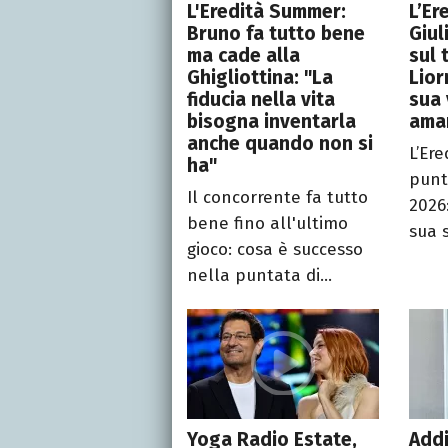
L'Eredità Summer:
L’Er
Bruno fa tutto bene
Giul
ma cade alla
sul 
Ghigliottina: "La
Lior
fiducia nella vita
sua 
bisogna inventarla
ama
anche quando non si
L’Er
ha"
punt
Il concorrente fa tutto
2026:
bene fino all'ultimo
sua 
gioco: cosa è successo
nella puntata di...
Yoga Radio Estate,
Addi