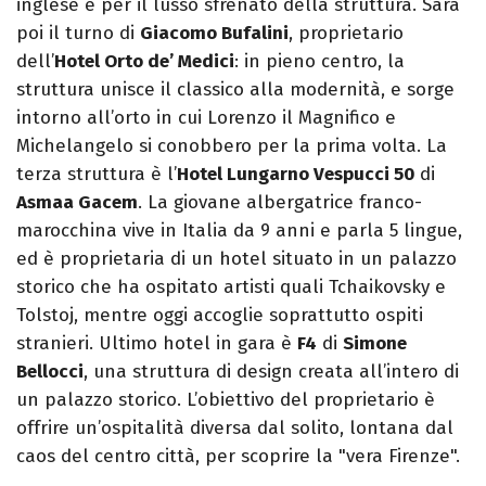
inglese e per il lusso sfrenato della struttura. Sarà
poi il turno di
Giacomo Bufalini
, proprietario
dell’
Hotel Orto de’ Medici
: in pieno centro, la
struttura unisce il classico alla modernità, e sorge
intorno all’orto in cui Lorenzo il Magnifico e
Michelangelo si conobbero per la prima volta. La
terza struttura è l’
Hotel Lungarno Vespucci 50
di
Asmaa Gacem
. La giovane albergatrice franco-
marocchina vive in Italia da 9 anni e parla 5 lingue,
ed è proprietaria di un hotel situato in un palazzo
storico che ha ospitato artisti quali Tchaikovsky e
Tolstoj, mentre oggi accoglie soprattutto ospiti
stranieri. Ultimo hotel in gara è
F4
di
Simone
Bellocci
, una struttura di design creata all’intero di
un palazzo storico. L’obiettivo del proprietario è
offrire un’ospitalità diversa dal solito, lontana dal
caos del centro città, per scoprire la "vera Firenze".