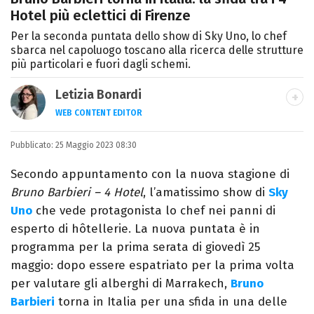
Hotel più eclettici di Firenze
Per la seconda puntata dello show di Sky Uno, lo chef
sbarca nel capoluogo toscano alla ricerca delle strutture
più particolari e fuori dagli schemi.
Letizia Bonardi
WEB CONTENT EDITOR
Content Editor e aspirante giornalista,
Pubblicato:
25 Maggio 2023 08:30
appassionata di arte e libri con un amore
per la scrittura scoperto quasi per caso.
Secondo appuntamento con la nuova stagione di
Bruno Barbieri – 4 Hotel
, l’amatissimo show di
Sky
Uno
che vede protagonista lo chef nei panni di
esperto di hôtellerie. La nuova puntata è in
programma per la prima serata di giovedì 25
maggio: dopo essere espatriato per la prima volta
per valutare gli alberghi di Marrakech,
Bruno
Barbieri
torna in Italia per una sfida in una delle