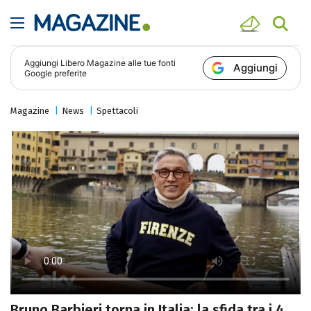
Aggiungi
Libero Magazine
alle tue fonti
Aggiungi
Google preferite
Magazine
News
Spettacoli
Bruno Barbieri torna in Italia: la sfida tra i 4