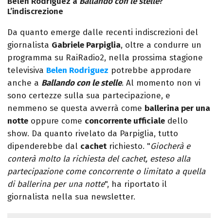
Belen Rodriguez a
Ballando con le stelle
?
L’indiscrezione
Da quanto emerge dalle recenti indiscrezioni del
giornalista
Gabriele Parpiglia
, oltre a condurre un
programma su RaiRadio2, nella prossima stagione
televisiva
Belen Rodriguez
potrebbe approdare
anche a
Ballando con le stelle
. Al momento non vi
sono certezze sulla sua partecipazione, e
nemmeno se questa avverrà come
ballerina per una
notte
oppure come
concorrente ufficiale
dello
show. Da quanto rivelato da Parpiglia, tutto
dipenderebbe dal
cachet
richiesto. "
Giocherà e
conterà molto la richiesta del cachet, esteso alla
partecipazione come concorrente o limitato a quella
di ballerina per una notte
", ha riportato il
giornalista nella sua newsletter.