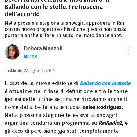
Ballando con le stelle. I retroscena
dell’accordo
Nella prossima stagione la showgirl approderà in Rai
con un nuovo progetto e chissà che questo non possa
portarla anche a ‘fare un salto’ nel noto dance show.
Debora Manzoli
EDITOR
LINKEDIN
INSTAGRAM
FACEBOOK
SITO
Pubblicato:
Scrittrice, copywriter, editor e pubblicista
22 Luglio 2025 13:46
mantovana, laureata in Lettere, Cinema e
Il cast della nuova edizione di
Ballando con le stelle
Tv. Ha due libri all’attivo e ama la scrittura
è attualmente in fase di definizione e tra le tante
alla follia.
ipotesi delle ultime settimane ritroviamo anche il
nome della bella e talentuosa
Belen Rodriguez
.
Nella prossima stagione televisiva la showgirl
argentina condurrà un programma su
RaiRadio2
, e
gli accordi pare siano già stati completamente