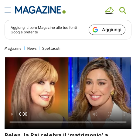
Aggiungi
Libero Magazine
alle tue fonti
Aggiungi
Google preferite
Magazine
News
Spettacoli
Belen, la Rai celebra il ‘matrimonio’ a