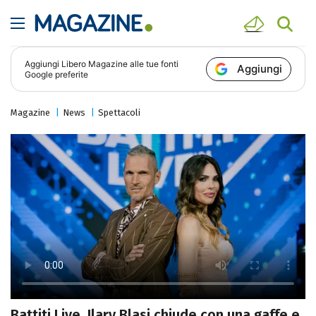
Aggiungi
Libero Magazine
alle tue fonti
Aggiungi
Google preferite
Magazine
News
Spettacoli
Battiti Live, Ilary Blasi chiude con una gaffe e