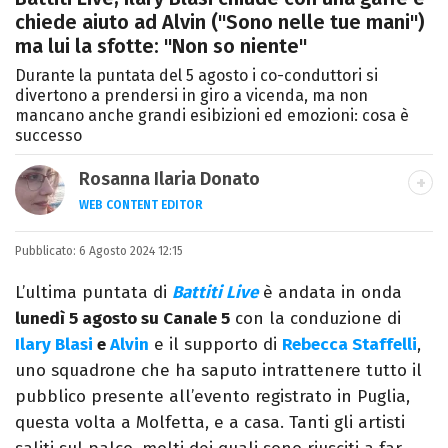
chiede aiuto ad Alvin ("Sono nelle tue mani")
ma lui la sfotte: "Non so niente"
Durante la puntata del 5 agosto i co-conduttori si
divertono a prendersi in giro a vicenda, ma non
mancano anche grandi esibizioni ed emozioni: cosa è
successo
Rosanna Ilaria Donato
WEB CONTENT EDITOR
Laureata in Linguaggi dei Media, mi dedico
Pubblicato:
6 Agosto 2024 12:15
al mondo dell’intrattenimento da 10 anni.
Ho lavorato come web content editor
L’ultima puntata di
Battiti Live
è andata in onda
freelance per diverse testate.
lunedì 5 agosto su Canale 5
con la conduzione di
Ilary Blasi
e
Alvin
e il supporto di
Rebecca Staffelli
,
uno squadrone che ha saputo intrattenere tutto il
pubblico presente all’evento registrato in Puglia,
questa volta a Molfetta, e a casa. Tanti gli artisti