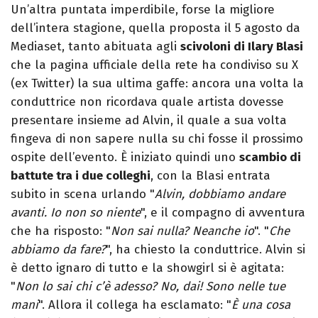
Un’altra puntata imperdibile, forse la migliore
dell’intera stagione, quella proposta il 5 agosto da
Mediaset, tanto abituata agli
scivoloni di Ilary Blasi
che la pagina ufficiale della rete ha condiviso su X
(ex Twitter) la sua ultima gaffe: ancora una volta la
conduttrice non ricordava quale artista dovesse
presentare insieme ad Alvin, il quale a sua volta
fingeva di non sapere nulla su chi fosse il prossimo
ospite dell’evento. È iniziato quindi uno
scambio di
battute tra i due colleghi
, con la Blasi entrata
subito in scena urlando "
Alvin, dobbiamo andare
avanti. Io non so niente
", e il compagno di avventura
che ha risposto: "
Non sai nulla? Neanche io
". "
Che
abbiamo da fare?
", ha chiesto la conduttrice. Alvin si
è detto ignaro di tutto e la showgirl si è agitata:
"
Non lo sai chi c’è adesso? No, dai! Sono nelle tue
mani
". Allora il collega ha esclamato: "
È una cosa