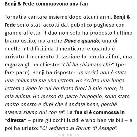
Benji & Fede commuovono una fan
Tornati a cantare insieme dopo alcuni anni,
Benji &
Fede
sono stati accolti dal pubblico pugliese con
grande affetto. Il duo non solo ha proposto l’ultimo
brano uscito, ma anche
Dove e quando
, una di
quelle hit difficili da dimenticare, e quando è
arrivato il momento di lasciare la parola ai fan, una
ragazza gli ha chiesto: "
Chi ha chiamato chi?
" (per
fare pace). Benji ha risposto: "
In verità non è stata
una chiamata ma una lettera. Ho scritto una lunga
lettera a Fede in cui ho tirato fuori il mio cuore, la
mia anima. Ho messo da parte l’orgoglio, sono stato
molto onesto e direi che è andata bene, perché
stasera siamo qui con te
". La
fan si è commossa in
"diretta"
– pure gli occhi lucidi erano ben visibili – e
poi ha urlato: "
Ci vediamo al Forum di Assago
".