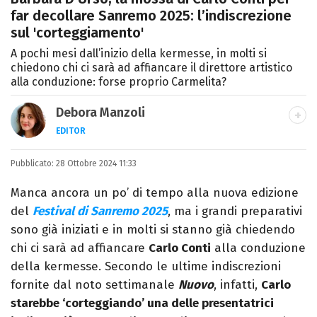
far decollare Sanremo 2025: l’indiscrezione
sul 'corteggiamento'
A pochi mesi dall’inizio della kermesse, in molti si
chiedono chi ci sarà ad affiancare il direttore artistico
alla conduzione: forse proprio Carmelita?
Debora Manzoli
EDITOR
LINKEDIN
INSTAGRAM
FACEBOOK
SITO
Pubblicato:
Scrittrice, copywriter, editor e pubblicista
28 Ottobre 2024 11:33
mantovana, laureata in Lettere, Cinema e
Manca ancora un po’ di tempo alla nuova edizione
Tv. Ha due libri all’attivo e ama la scrittura
del
Festival di Sanremo 2025
, ma i grandi preparativi
alla follia.
sono già iniziati e in molti si stanno già chiedendo
chi ci sarà ad affiancare
Carlo Conti
alla conduzione
della kermesse. Secondo le ultime indiscrezioni
fornite dal noto settimanale
Nuovo
, infatti,
Carlo
starebbe ‘corteggiando’ una delle presentatrici