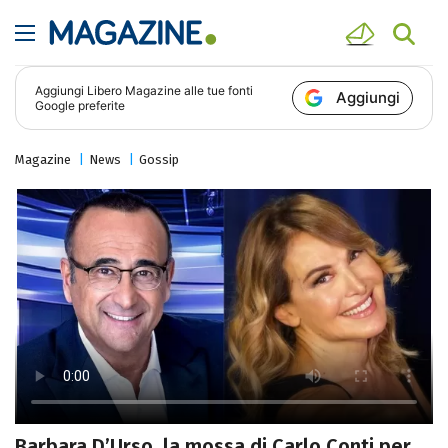
Aggiungi
Libero Magazine
alle tue fonti
Aggiungi
Google preferite
Magazine
News
Gossip
Barbara D’Urso, la mossa di Carlo Conti per