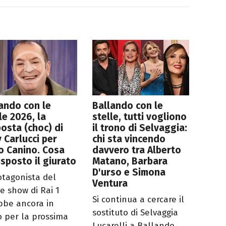
ando con le
Ballando con le
le 2026, la
stelle, tutti vogliono
osta (choc) di
il trono di Selvaggia:
y Carlucci per
chi sta vincendo
o Canino. Cosa
davvero tra Alberto
isposto il giurato
Matano, Barbara
D'urso e Simona
rotagonista del
Ventura
e show di Rai 1
Si continua a cercare il
bbe ancora in
sostituto di Selvaggia
co per la prossima
Lucarelli a Ballando