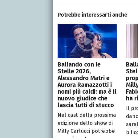
Potrebbe interessarti anche
Ballando con le
Ball
Stelle 2026,
Stel
Alessandro Matri e
prop
Aurora Ramazzotti i
Mill
nomi più caldi: ma è il
Fabi
nuovo giudice che
ha r
lascia tutti di stucco
Il p
Nel cast della prossima
danc
edizione dello show di
sare
Milly Carlucci potrebbe
bili