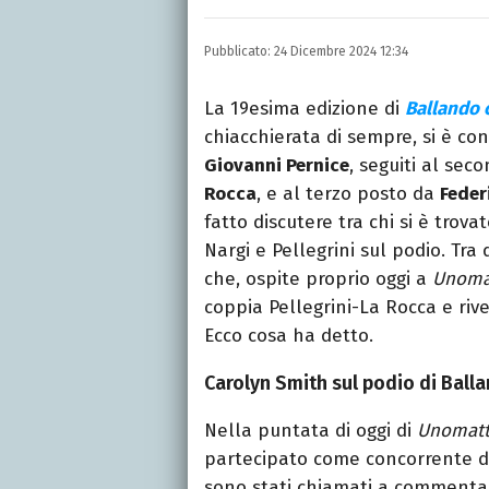
LINKEDIN
INSTAGRAM
FACEB
Scrittrice, copywriter, e
Pubblicato:
24 Dicembre 2024 12:34
Lettere, Cinema e Tv. Ha 
follia.
La 19esima edizione di
Ballando c
chiacchierata di sempre, si è con
Giovanni Pernice
, seguiti al se
Rocca
, e al terzo posto da
Feder
fatto discutere tra chi si è trov
Nargi e Pellegrini sul podio. Tra
che, ospite proprio oggi a
Unoma
coppia Pellegrini-La Rocca e riv
Ecco cosa ha detto.
Carolyn Smith sul podio di Balla
Nella puntata di oggi di
Unomatt
partecipato come concorrente 
sono stati chiamati a commenta