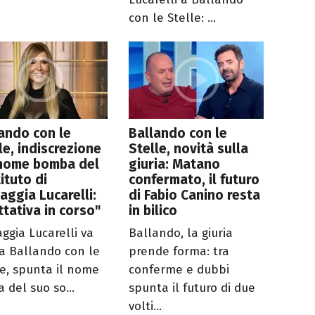
con le Stelle: ...
ando con le
Ballando con le
le, indiscrezione
Stelle, novità sulla
 nome bomba del
giuria: Matano
ituto di
confermato, il futuro
aggia Lucarelli:
di Fabio Canino resta
ttativa in corso"
in bilico
aggia Lucarelli va
Ballando, la giuria
da Ballando con le
prende forma: tra
le, spunta il nome
conferme e dubbi
 del suo so...
spunta il futuro di due
volti...