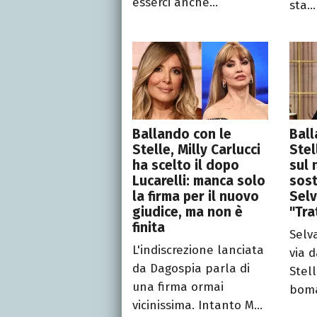
esserci anche...
sta...
Ballando con le
Ball
Stelle, Milly Carlucci
Stel
ha scelto il dopo
sul
Lucarelli: manca solo
sost
la firma per il nuovo
Selv
giudice, ma non è
"Tra
finita
Selv
L'indiscrezione lanciata
via 
da Dagospia parla di
Stel
una firma ormai
boma
vicinissima. Intanto M...