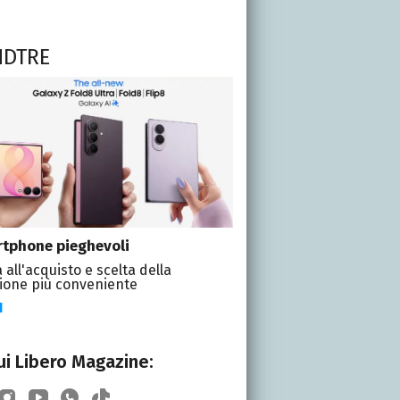
NDTRE
tphone pieghevoli
 all'acquisto e scelta della
ione più conveniente
I
i Libero Magazine: