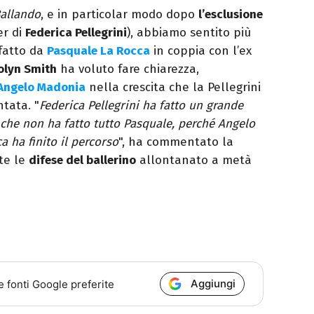
allando
, e in particolar modo dopo
l’esclusione
er di
Federica Pellegrini
), abbiamo sentito più
 fatto da
Pasquale La Rocca
in coppia con l’ex
olyn Smith
ha voluto fare chiarezza,
Angelo Madonia
nella crescita che la Pellegrini
tata. "
Federica Pellegrini ha fatto un grande
he non ha fatto tutto Pasquale, perché Angelo
a ha finito il percorso
", ha commentato la
te le
difese del ballerino
allontanato a metà
Aggiungi
e fonti Google preferite