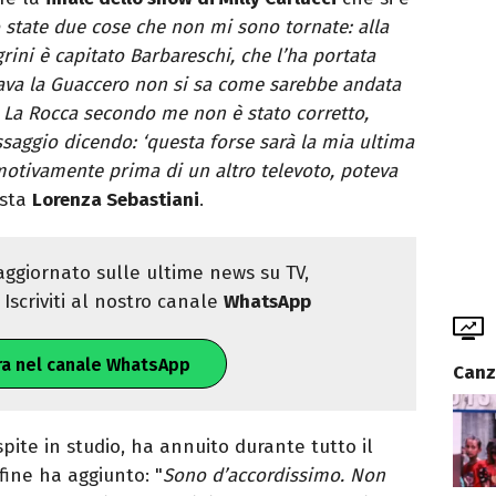
 state due cose che non mi sono tornate: alla
ini è capitato Barbareschi, che l’ha portata
pitava la Guaccero non si sa come sarebbe andata
di La Rocca secondo me non è stato corretto,
saggio dicendo: ‘questa forse sarà la mia ultima
 emotivamente prima di un altro televoto, poteva
ista
Lorenza Sebastiani
.
ggiornato sulle ultime news su TV,
Iscriviti al nostro canale
WhatsApp
ra nel canale WhatsApp
Canz
pite in studio, ha annuito durante tutto il
 fine ha aggiunto: "
Sono d’accordissimo. Non