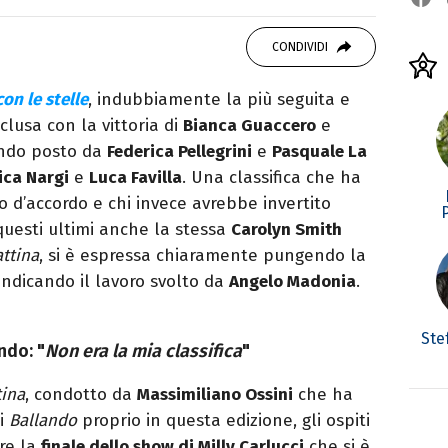
OOK
SITO
ditor e pubblicista mantovana, laureata in
CONDIVIDI
due libri all’attivo e ama la scrittura alla
on le stelle
, indubbiamente la più seguita e
clusa con la vittoria di
Bianca Guaccero
e
condo posto da
Federica Pellegrini
e
Pasquale La
ica Nargi
e
Luca Favilla
. Una classifica che ha
ato d’accordo e chi invece avrebbe invertito
 questi ultimi anche la stessa
Carolyn Smith
ttina
, si è espressa chiaramente pungendo la
endicando il lavoro svolto da
Angelo Madonia
.
Ste
ndo: "
Non era la mia classifica
"
ina
, condotto da
Massimiliano Ossini
che ha
di
Ballando
proprio in questa edizione, gli ospiti
re la
finale dello show di Milly Carlucci
che si è