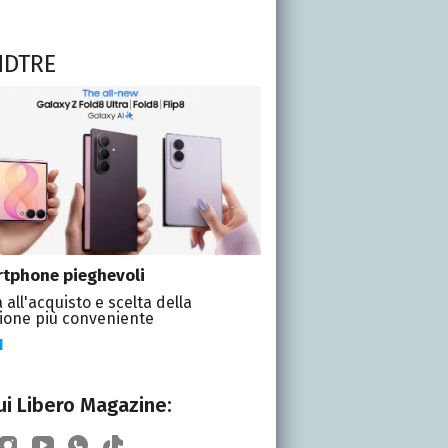
NDTRE
tphone pieghevoli
 all'acquisto e scelta della
ione più conveniente
I
i Libero Magazine: