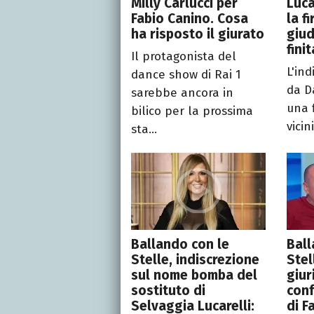
Milly Carlucci per
Luca
Fabio Canino. Cosa
la f
ha risposto il giurato
giud
finit
Il protagonista del
L'ind
dance show di Rai 1
da D
sarebbe ancora in
una 
bilico per la prossima
vicin
sta...
Ballando con le
Ball
Stelle, indiscrezione
Stel
sul nome bomba del
giur
sostituto di
conf
Selvaggia Lucarelli:
di F