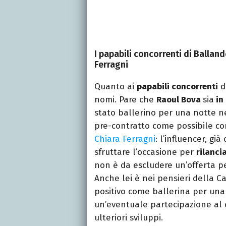
I papabili concorrenti di Balland
Ferragni
Quanto ai
papabili concorrenti
d
nomi. Pare che
Raoul Bova
sia
in 
stato ballerino per una notte n
pre-contratto come possibile co
Chiara Ferragni
: l’influencer, gi
sfruttare l’occasione per
rilanci
non è da escludere un’offerta p
Anche lei è nei pensieri della C
positivo come ballerina per una
un’eventuale partecipazione al d
ulteriori sviluppi.