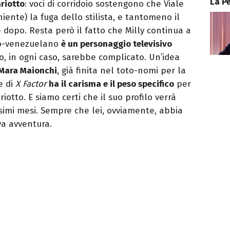
La P
riotto
: voci di corridoio sostengono che Viale
iente) la fuga dello stilista, e tantomeno il
e dopo. Resta però il fatto che Milly continua a
alo-venezuelano
è un personaggio televisivo
o, in ogni caso, sarebbe complicato. Un’idea
 Mara Maionchi
, già finita nel toto-nomi per la
ce di
X Factor
ha il carisma e il peso specifico
per
otto. E siamo certi che il suo profilo verrà
imi mesi. Sempre che lei, ovviamente, abbia
va avventura.