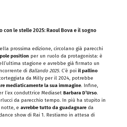
o con le stelle 2025: Raoul Bova e il sogno
ella prossima edizione, circolano già parecchi
pole position
per un ruolo da protagonista: è
ell’ultima stagione e avrebbe già firmato un
ncorrente di
Ballando 2025
. C’è poi
il pallino
à corteggiata da Milly per il 2024, potrebbe
are mediaticamente la sua immagine
. Infine,
er l’ex conduttrice Mediaset
Barbara D’Urso
.
arlucci da parecchio tempo. In più ha stupito in
 notte, e
avrebbe tutto da guadagnare
da
ance show di Rai 1. Restiamo in attesa di