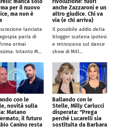
relli: manca solo
rivoluzione: fuori
irma per il nuovo
anche Zazzaroni e un
ice, ma non è
altro giudice. Chi va
a
via (e chi arriva)
iscrezione lanciata
Il possibile addio della
agospia parla di
blogger scatena ipotesi
firma ormai
e retroscena sul dance
issima. Intanto M...
show di Mill...
ando con le
Ballando con le
le, novità sulla
Stelle, Milly Carlucci
ia: Matano
disperata: "Prega
ermato, il futuro
perché Lucarelli sia
abio Canino resta
sostituita da Barbara