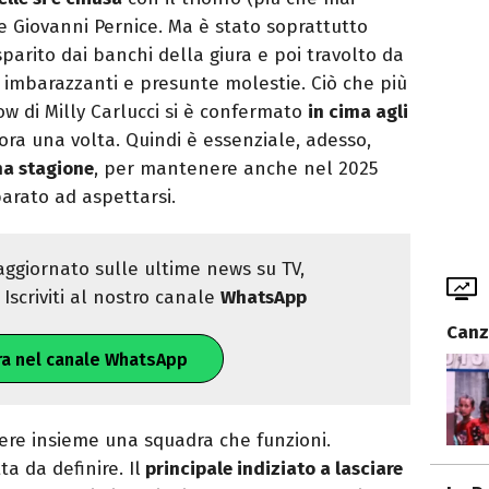
e Giovanni Pernice. Ma è stato soprattutto
 sparito dai banchi della giura e poi travolto da
 imbarazzanti e presunte molestie. Ciò che più
ow di Milly Carlucci si è confermato
in cima agli
ra una volta. Quindi è essenziale, adesso,
ma stagione
, per mantenere anche nel 2025
parato ad aspettarsi.
ggiornato sulle ultime news su TV,
Iscriviti al nostro canale
WhatsApp
Canz
ra nel canale WhatsApp
tere insieme una squadra che funzioni.
a da definire. Il
principale indiziato a lasciare