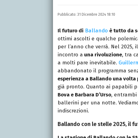
Autore, giornalista, cant
appassionato di cinema,
Pubblicato:
31 Dicembre 2024 18:10
gatti.
Il futuro di
Ballando
è tutto da s
ottimi ascolti e qualche polemic
per l’anno che verrà. Nel 2025, 
incontro a
una rivoluzione
, tra 
a molti pare inevitabile.
Guiller
abbandonato il programma senz
esperienza a Ballando una volta 
già pronto. Quanto ai papabili pr
Bova e Barbara D’Urso
, entrambi 
ballerini per una notte. Vedia
indiscrezioni.
Ballando con le stelle 2025, il f
La stagione di Ballando con le Ste