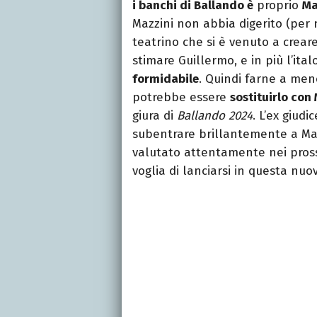
i banchi di Ballando è
proprio
Ma
Mazzini non abbia digerito (per n
teatrino che si è venuto a crear
stimare Guillermo, e in più l’it
formidabile
. Quindi farne a men
potrebbe essere
sostituirlo con
giura di
Ballando 2024
. L’ex giudi
subentrare brillantemente a Mari
valutato attentamente nei pross
voglia di lanciarsi in questa nuo