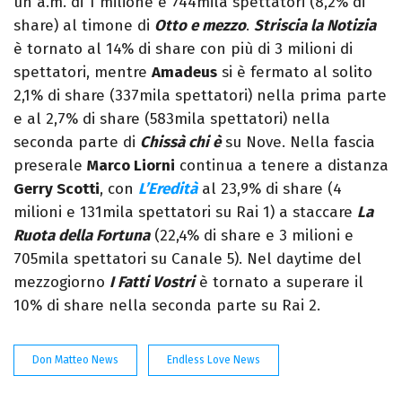
un a.m. di 1 milione e 744mila spettatori (8,2% di
share) al timone di
Otto e mezzo
.
Striscia la Notizia
è tornato al 14% di share con più di 3 milioni di
spettatori, mentre
Amadeus
si è fermato al solito
2,1% di share (337mila spettatori) nella prima parte
e al 2,7% di share (583mila spettatori) nella
seconda parte di
Chissà chi è
su Nove. Nella fascia
preserale
Marco Liorni
continua a tenere a distanza
Gerry Scotti
, con
L’Eredità
al 23,9% di share (4
milioni e 131mila spettatori su Rai 1) a staccare
La
Ruota della Fortuna
(22,4% di share e 3 milioni e
705mila spettatori su Canale 5). Nel daytime del
mezzogiorno
I Fatti Vostri
è tornato a superare il
10% di share nella seconda parte su Rai 2.
Don Matteo News
Endless Love News