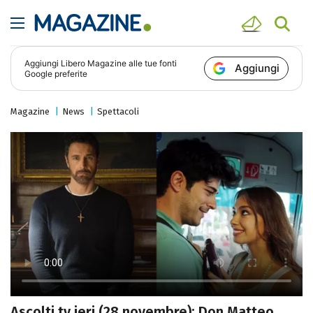
Aggiungi
Libero Magazine
alle tue fonti
Aggiungi
Google preferite
Magazine
News
Spettacoli
Ascolti tv ieri (28 novembre): Don Matteo