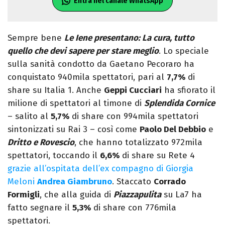
Entra nel canale WhatsApp
Sempre bene
Le Iene presentano: La cura, tutto
quello che devi sapere per stare meglio
. Lo speciale
sulla sanità condotto da Gaetano Pecoraro ha
conquistato 940mila spettatori, pari al
7,7%
di
share su Italia 1. Anche
Geppi Cucciari
ha sfiorato il
milione di spettatori al timone di
Splendida Cornice
– salito al
5,7%
di share con 994mila spettatori
sintonizzati su Rai 3 – così come
Paolo Del Debbio
e
Dritto e Rovescio
, che hanno totalizzato 972mila
spettatori, toccando il
6,6%
di share su Rete 4
grazie all’ospitata dell’ex compagno di Giorgia
Meloni
Andrea Giambruno
. Staccato
Corrado
Formigli
, che alla guida di
Piazzapulita
su La7 ha
fatto segnare il
5,3%
di share con 776mila
spettatori.