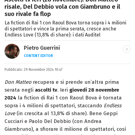
risale, Del Debbio vola con Giambruno e il
suo rivale fa flop
La fiction di Rai 1 con Raoul Bova torna sopra i 4 milioni
di spettatori e vince la prima serata, cresce anche
Endless Love (13,8% di share): i dati Auditel
Pietro Guerrini
CONTENT EDITOR
Laurea in Lettere, smania di viaggi e
Pubblicato:
29 Novembre 2024 10:47
passione per i cartoni (della pizza e della
Pixar).
Don Matteo
recupera e si prende un’altra prima
serata negli
ascolti tv
. Ieri
giovedì 28 novembre
2024
la fiction di Rai 1 con Raoul Bova è tornata
sopra i 4 milioni di spettatori, staccando
Endless
Love
(in crescita al 13,8% di share). Bene Geppi
Cucciari e Paolo Del Debbio (con Andrea
Giambruno), a sfiorare il milione di spettatori, così