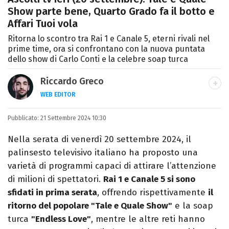
Show parte bene, Quarto Grado fa il botto e
Affari Tuoi vola
Ritorna lo scontro tra Rai 1 e Canale 5, eterni rivali nel
prime time, ora si confrontano con la nuova puntata
dello show di Carlo Conti e la celebre soap turca
Riccardo Greco
WEB EDITOR
LINKEDIN
Pubblicato:
Si avvicina all'editoria studiando all'IED
21 Settembre 2024 10:30
come Fashion Editor. Si specializza poi in
Nella serata di venerdì 20 settembre 2024, il
Comunicazione digitale, Giornalismo e
palinsesto televisivo italiano ha proposto una
Nuovi media presso La Sapienza,
varietà di programmi capaci di attirare l’attenzione
collaborando con alcune testate ed uffici
di milioni di spettatori.
Rai 1 e Canale 5 si sono
stampa.
sfidati in prima serata
, offrendo rispettivamente
il
ritorno del popolare "Tale e Quale Show"
e la soap
turca
"Endless Love"
, mentre le altre reti hanno