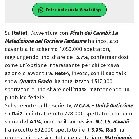
Entra nel canale WhatsApp
Su
Italia1
, l’avventura con
Pirati dei Caraibi: La
Maledizione del Forziere Fantasma
ha incollato
davanti allo schermo 1.050.000 spettatori,
raggiungendo uno share del
5.7%
, confermandosi
come un’opzione interessante per chi cercava
azione e avventura.
Rete4
, invece, con il suo talk
show
Quarto Grado
, ha totalizzato 1.517.000
spettatori e uno share dell’
11.1%
, mantenendo un
pubblico fedele.
Sul versante delle serie TV,
N.C.I.S. – Unità Anticrime
su
Rai2
ha intrattenuto 778.000 spettatori con uno
share del
4.1%
, mentre il successivo
N.C.I.S. Hawaii
ha raccolto 602.000 spettatori e il
3.9%
.
Rai3
ha
proposto il classico del cinema italiano
Matrimonio