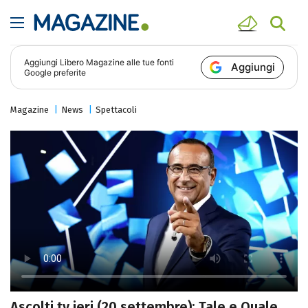
Aggiungi
Libero Magazine
alle tue fonti
Aggiungi
Google preferite
Magazine
News
Spettacoli
Ascolti tv ieri (20 settembre): Tale e Quale