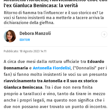
l'ex Gianluca Benincasa: la verità
Ritorno di fiamma tra l’influencer e il suo storico ex? Le
voci si fanno insistenti ma a metterle a tacere arriva la
dichiarazione della gieffina.
Debora Manzoli
EDITOR
LINKEDIN
INSTAGRAM
FACEBOOK
SITO
Pubblicato:
Scrittrice, copywriter, editor e pubblicista
18 Agosto 2023 14:11
mantovana, laureata in Lettere, Cinema e
A circa due mesi dalla rottura ufficiale tra
Edoardo
Tv. Ha due libri all’attivo e ama la scrittura
Donnamaria
e
Antonella Fiordelisi
, ("Donnalisi" per i
alla follia.
fan) si fanno molto insistenti le voci su un presunto
riavvicinamento tra Antonella e il suo ex storico
Gianluca Benincasa
. Tra i due non nera finita
proprio a tarallucci e vino, tanto da tirare in mezzo
anche i propri legali, ma questo non significa che i
due non possano aver trovato un punto di incontro.