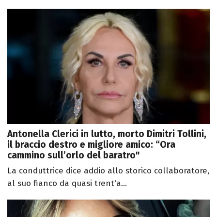
Antonella Clerici in lutto, morto Dimitri Tollini,
il braccio destro e migliore amico: “Ora
cammino sull’orlo del baratro"
La conduttrice dice addio allo storico collaboratore,
al suo fianco da quasi trent'a...