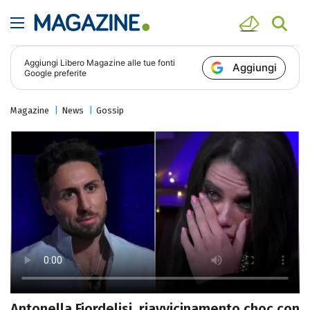
Aggiungi
Libero Magazine
alle tue fonti
Aggiungi
Google preferite
Magazine
News
Gossip
Antonella Fiordelisi, riavvicinamento choc con