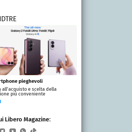
NDTRE
tphone pieghevoli
 all'acquisto e scelta della
ione più conveniente
I
i Libero Magazine: