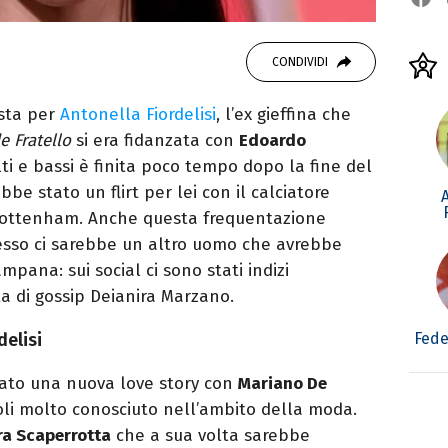
CONDIVIDI
ista per
Antonella Fiordelisi
, l’ex gieffina che
e Fratello
si era fidanzata con
Edoardo
alti e bassi è finita poco tempo dopo la fine del
be stato un flirt per lei con il calciatore
 Tottenham. Anche questa frequentazione
esso ci sarebbe un altro uomo che avrebbe
mpana: sui social ci sono stati indizi
rta di gossip Deianira Marzano.
Fede
delisi
iato una nuova love story con
Mariano De
oli molto conosciuto nell’ambito della moda.
ra Scaperrotta
che a sua volta sarebbe