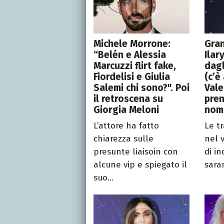
Michele Morrone:
Gran
“Belén e Alessia
Ilar
Marcuzzi flirt fake,
dagl
Fiordelisi e Giulia
(c’è
Salemi chi sono?". Poi
Vale
il retroscena su
pren
Giorgia Meloni
nom
L’attore ha fatto
Le t
chiarezza sulle
nel 
presunte liaisoin con
di in
alcune vip e spiegato il
saran
suo...