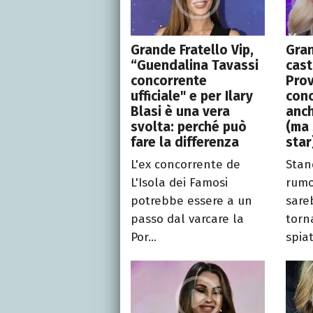
Grande Fratello Vip,
Gran
“Guendalina Tavassi
cast
concorrente
Prov
ufficiale" e per Ilary
conc
Blasi è una vera
anch
svolta: perché può
(ma 
fare la differenza
star
L'ex concorrente de
Stan
L'Isola dei Famosi
rumo
potrebbe essere a un
sare
passo dal varcare la
torn
Por...
spiat