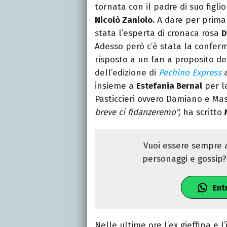
tornata con il padre di suo figli
Nicolò Zaniolo.
A dare per prima 
stata l’esperta di cronaca rosa
D
Adesso però c’è stata la confer
risposto a un fan a proposito d
dell’edizione di
Pechino Express
a
insieme a
Estefania Bernal
per la
Pasticcieri ovvero Damiano e Ma
breve ci fidanzeremo",
ha scritto
Vuoi essere sempre a
personaggi e gossip? 
Ent
Nelle ultime ore l’ex gieffina e 