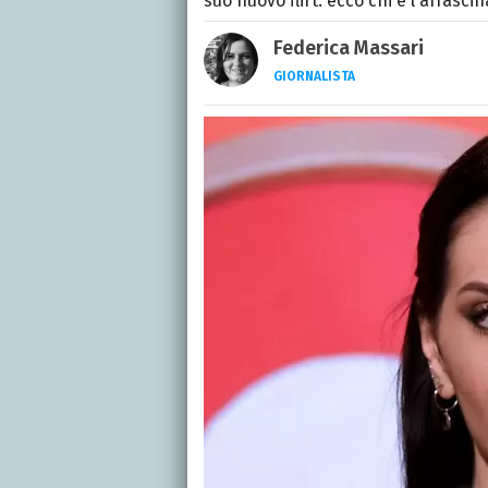
suo nuovo flirt: ecco chi è l'affasc
Federica Massari
GIORNALISTA
LINKEDIN
INSTAGRAM
FACEB
Giornalista nata nella ci
Da anni scrive (per un n
musica, TV e calcio.