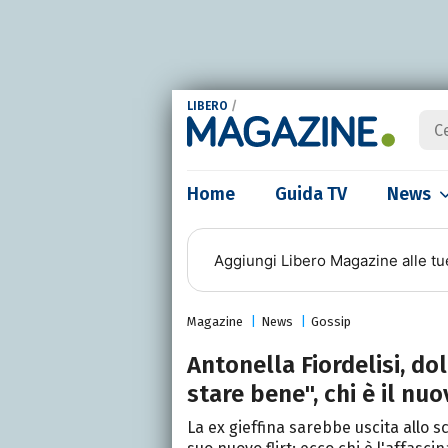
LIBERO
/
Home
Guida TV
News
Aggiungi
Libero Magazine
alle tu
Magazine
News
Gossip
Antonella Fiordelisi, do
stare bene", chi è il nu
La ex gieffina sarebbe uscita allo s