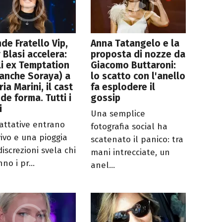
de Fratello Vip,
Anna Tatangelo e la
y Blasi accelera:
proposta di nozze da
i ex Temptation
Giacomo Buttaroni:
 anche Soraya) a
lo scatto con l'anello
ria Marini, il cast
fa esplodere il
de forma. Tutti i
gossip
i
Una semplice
rattative entrano
fotografia social ha
vivo e una pioggia
scatenato il panico: tra
discrezioni svela chi
mani intrecciate, un
no i pr...
anel...