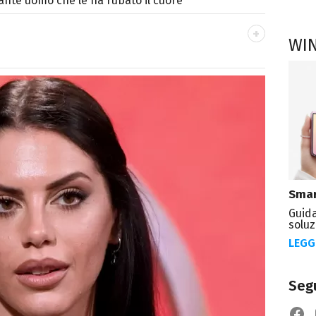
inante uomo che le ha rubato il cuore
WI
OOK
ttà di Parthenope, si definisce "madriletana".
umero imprecisato di testate) di spettacoli e
Smar
Guida
soluz
LEGG
Segu