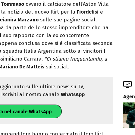
o
Tommaso
ovvero il calciatore dell’Aston Villa
la notizia del nuovo flirt per la
Fiordelisi
è
eianira Marzano
sulle sue pagine social.
ma da parte dello stesso imprenditore che ha
el suo rapporto con la ex concorrente
ppena conclusa dove si è classificata seconda
 squadra Italia Argentina sotto ai vincitori I
ssimiliano Carrara.
"Ci stiamo frequentando, a
Mariano De Matteis
sui social.
ggiornato sulle ultime news su TV,
Iscriviti al nostro canale
WhatsApp
Agen
ra nel canale WhatsApp
l’imprenditore hanno confermato il loro flirt