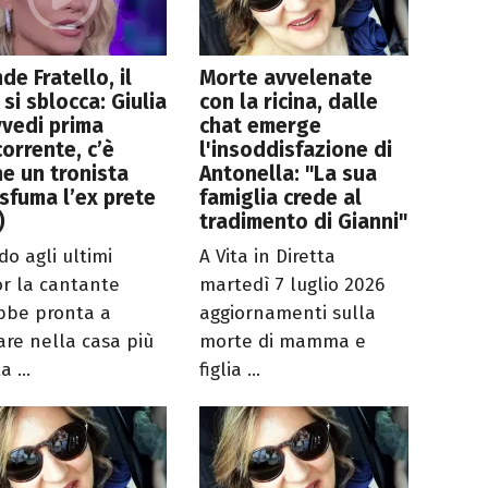
de Fratello, il
Morte avvelenate
 si sblocca: Giulia
con la ricina, dalle
vedi prima
chat emerge
orrente, c’è
l'insoddisfazione di
e un tronista
Antonella: "La sua
sfuma l’ex prete
famiglia crede al
)
tradimento di Gianni"
do agli ultimi
A Vita in Diretta
r la cantante
martedì 7 luglio 2026
bbe pronta a
aggiornamenti sulla
are nella casa più
morte di mamma e
a ...
figlia ...