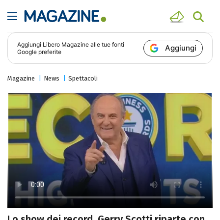
Aggiungi
Libero Magazine
alle tue fonti
Aggiungi
Google preferite
Magazine
News
Spettacoli
Lo show dei record, Gerry Scotti riparte con