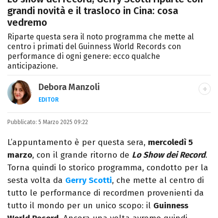
grandi novità e il trasloco in Cina: cosa
vedremo
Riparte questa sera il noto programma che mette al
centro i primati del Guinness World Records con
performance di ogni genere: ecco qualche
anticipazione.
Debora Manzoli
EDITOR
LINKEDIN
INSTAGRAM
FACEBOOK
SITO
Pubblicato:
Scrittrice, copywriter, editor e pubblicista
5 Marzo 2025 09:22
mantovana, laureata in Lettere, Cinema e
L’appuntamento è per questa sera,
mercoledì 5
Tv. Ha due libri all’attivo e ama la scrittura
marzo
, con il grande ritorno de
Lo Show dei Record
.
alla follia.
Torna quindi lo storico programma, condotto per la
sesta volta da
Gerry Scotti
, che mette al centro di
tutto le performance di recordmen provenienti da
tutto il mondo per un unico scopo: il
Guinness