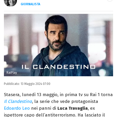
GIORNALISTA
LINKEDIN
INSTAGRAM
FACEBOOK
Giornalista nata nella città di Parthenope,
si definisce "madriletana". Da anni scrive
(per un numero imprecisato di testate) di
spettacoli e musica, TV e calcio.
RaiPlay
Pubblicato:
13 Maggio 2024 07:00
Stasera, lunedì 13 maggio, in prima tv su Rai 1 torna
Il Clandestino
, la serie che vede protagonista
Edoardo Leo
nei panni di
Luca Travaglia
, ex
ispettore capo dell’antiterrorismo. Ha lasciato il