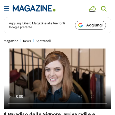
Aggiungi
Libero Magazine
alle tue fonti
Aggiungi
Google preferite
Magazine
News
Spettacoli
Il Paradiso delle Signore, arriva Odile e