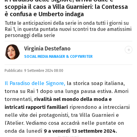
scoppia il caos a Villa Guarnieri: la Contessa
è confusa e Umberto indaga
Tutte le anticipazioni della serie in onda tutti i giorni su
Rai 1, in questa puntata nuovi scontri tra due amatissimi
personaggi della serie
Virginia Destefano
SOCIAL MEDIA MANAGER & COPYWRITER
Una passione smisurata per le serie TV.
Pubblicato:
9 Settembre 2024 08:00
Laurea in Cinema, Televisione e New Media,
videomaking e scrittura sono il mio
Il Paradiso delle Signore,
la storica soap italiana,
passatempo preferito.
torna su Rai 1 dopo una lunga pausa estiva. Amori
tormentati,
rivalità nel mondo della moda e
intricati rapporti familiari
riprendono a intrecciarsi
nelle vite dei protagonisti, tra Villa Guarnieri e
l’Atelier. Vediamo cosa accadrà nelle puntate on
onda da lunedì
9 a venerdì 13 settembre 2024.