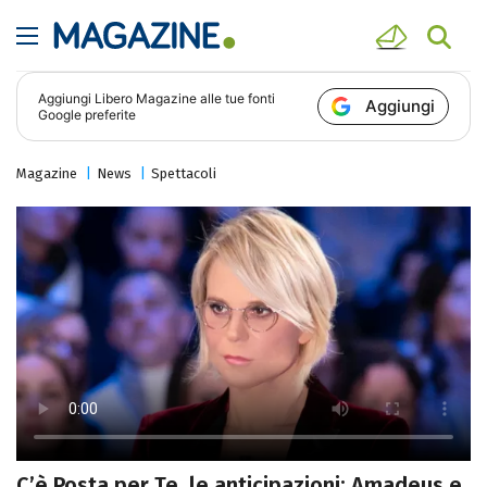
Aggiungi
Libero Magazine
alle tue fonti
Aggiungi
Google preferite
Magazine
News
Spettacoli
C’è Posta per Te, le anticipazioni: Amadeus e