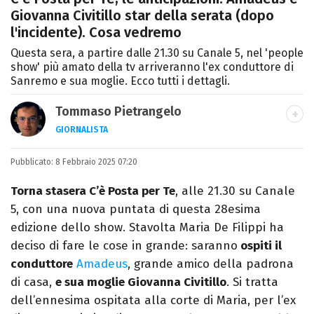
Giovanna Civitillo star della serata (dopo
l'incidente). Cosa vedremo
Questa sera, a partire dalle 21.30 su Canale 5, nel 'people
show' più amato della tv arriveranno l'ex conduttore di
Sanremo e sua moglie. Ecco tutti i dettagli.
Tommaso Pietrangelo
GIORNALISTA
Autore, giornalista, cantautore. Laureato in
Pubblicato:
8 Febbraio 2025 07:20
Letterature Straniere, è appassionato di
cinema, poesia e Shakespeare. Scrive
Torna stasera C’è Posta per Te
, alle 21.30 su Canale
canzoni e ama i gatti.
5, con una nuova puntata di questa 28esima
edizione dello show. Stavolta Maria De Filippi ha
deciso di fare le cose in grande: saranno
ospiti il
conduttore
Amadeus
, grande amico della padrona
di casa,
e sua moglie Giovanna Civitillo
. Si tratta
dell’ennesima ospitata alla corte di Maria, per l’ex