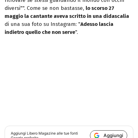
ritrovare se stessi guardando il mondo con occhi
diversi"". Come se non bastasse,
lo scorso 27
maggio la cantante aveva scritto in una didascalia
di una sua foto su Instagram: "
Adesso lascia
indietro quello che non serve
".
Aggiungi
Libero Magazine
alle tue fonti
Aggiungi
Google preferite