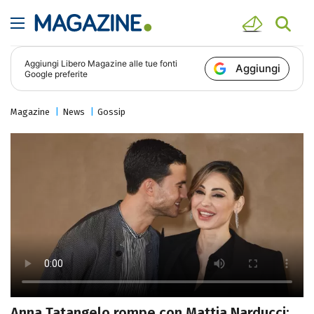
Aggiungi
Libero Magazine
alle tue fonti
Aggiungi
Google preferite
Magazine
News
Gossip
Anna Tatangelo rompe con Mattia Narducci: