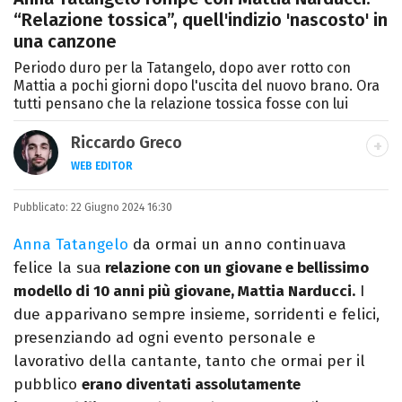
“Relazione tossica”, quell'indizio 'nascosto' in
una canzone
Periodo duro per la Tatangelo, dopo aver rotto con
Mattia a pochi giorni dopo l'uscita del nuovo brano. Ora
tutti pensano che la relazione tossica fosse con lui
Riccardo Greco
WEB EDITOR
LINKEDIN
Pubblicato:
Si avvicina all'editoria studiando all'IED
22 Giugno 2024 16:30
come Fashion Editor. Si specializza poi in
Anna Tatangelo
da ormai un anno continuava
Comunicazione digitale, Giornalismo e
felice la sua
relazione con un giovane e bellissimo
Nuovi media presso La Sapienza,
modello di 10 anni più giovane, Mattia Narducci.
I
collaborando con alcune testate ed uffici
due apparivano sempre insieme, sorridenti e felici,
stampa.
presenziando ad ogni evento personale e
lavorativo della cantante, tanto che ormai per il
pubblico
erano diventati assolutamente