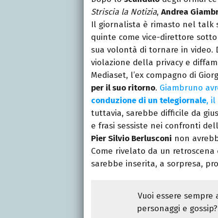
Striscia la Notizia
,
Andrea Giamb
Il giornalista è rimasto nel talk
quinte come vice-direttore sott
sua volontà di tornare in video.
violazione della privacy e diffa
Mediaset, l’ex compagno di Gior
per il suo ritorno
.
Giambruno avre
conduzione di un telegiornale
, il
tuttavia, sarebbe difficile da gi
e frasi sessiste nei confronti de
Pier Silvio Berlusconi
non avrebbe
Come rivelato da un retroscena
sarebbe inserita, a sorpresa, pr
Vuoi essere sempre a
personaggi e gossip? 