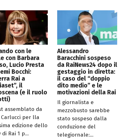
ando con le
Alessandro
le con Barbara
Baracchini sospeso
so, Lucio Presta
da RaiNews24 dopo il
emi Bocchi:
gestaggio in diretta:
rra Rai a
il caso del “doppio
aset”, il
dito medio” e le
oscena (e il ruolo
motivazioni della Rai
otti)
Il giornalista e
ast assemblato da
mezzobusto sarebbe
 Carlucci per lla
stato sospeso dalla
sima edizione dello
conduzione del
di Rai 1 p...
telegiornale:...