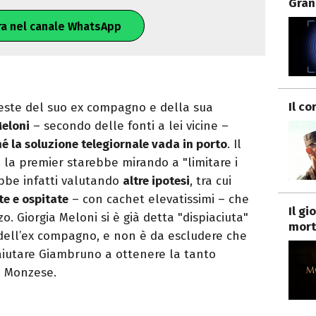
Gran
ra nel canale WhatsApp
Il co
este del suo ex compagno e della sua
Meloni
– secondo delle fonti a lei vicine –
é la soluzione telegiornale vada in porto
. Il
, la premier starebbe mirando a "limitare i
bbe infatti valutando
altre ipotesi
, tra cui
te e ospitate
– con cachet elevatissimi – che
Il g
. Giorgia Meloni si è già detta "dispiaciuta"
mort
 dell’ex compagno, e non è da escludere che
 aiutare Giambruno a ottenere la tanto
 Monzese.