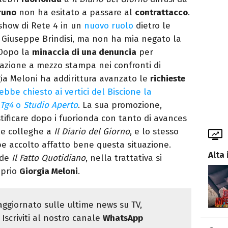
runo
non ha esitato a passare al
contrattacco
.
 show di Rete 4 in un
nuovo ruolo
dietro le
o Giuseppe Brindisi, ma non ha mia negato la
 Dopo la
minaccia di una denuncia
per
mazione a mezzo stampa nei confronti di
gia Meloni ha addirittura avanzato le
richieste
bbe chiesto ai vertici del Biscione la
Tg4
o
Studio Aperto
. La sua promozione,
ustificare dopo i fuorionda con tanto di avances
lle colleghe a
Il Diario del Giorno
, e lo stesso
 accolto affatto bene questa situazione.
Alta 
 de
Il Fatto Quotidiano
, nella trattativa si
oprio
Giorgia Meloni
.
ggiornato sulle ultime news su TV,
Iscriviti al nostro canale
WhatsApp