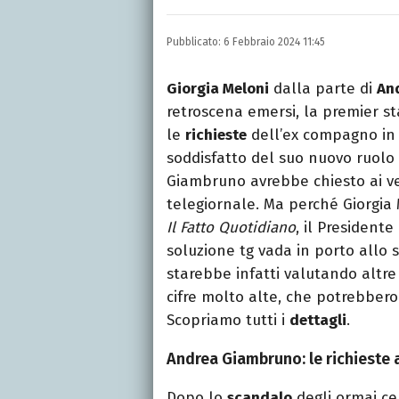
Laurea in Lettere, smania
e della Pixar).
Pubblicato:
6 Febbraio 2024 11:45
Giorgia Meloni
dalla parte di
An
retroscena emersi, la premier s
le
richieste
dell’ex compagno in
soddisfatto del suo nuovo ruolo 
Giambruno avrebbe chiesto ai ver
telegiornale. Ma perché Giorgia
Il Fatto Quotidiano
, il President
soluzione tg vada in porto allo s
starebbe infatti valutando altre 
cifre molto alte, che potrebbero
Scopriamo tutti i
dettagli
.
Andrea Giambruno: le richieste 
Dopo lo
scandalo
degli ormai ce