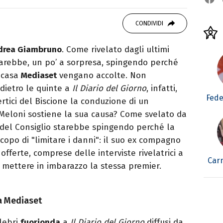
 di viaggi e passione per i cartoni (della pizza
CONDIVIDI
drea Giambruno
. Come rivelato dagli ultimi
tarebbe, un po’ a sorpresa, spingendo perché
 casa
Mediaset
vengano accolte. Non
dietro le quinte a
Il
Diario
del
Giorno
, infatti,
Fede
tici del Biscione la conduzione di un
 Meloni sostiene la sua causa? Come svelato da
e del Consiglio starebbe spingendo perché la
copo di "limitare i danni": il suo ex compagno
offerte, comprese delle interviste rivelatrici a
Car
 mettere in imbarazzo la stessa premier.
a Mediaset
lebri
fuorionda
a
Il Diario del Giorno
diffusi da