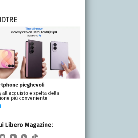
NDTRE
tphone pieghevoli
 all'acquisto e scelta della
ione più conveniente
I
i Libero Magazine: