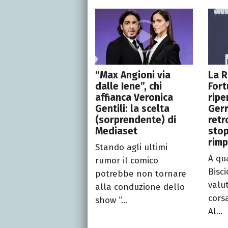
“Max Angioni via
La R
dalle Iene”, chi
Fort
affianca Veronica
ripe
Gentili: la scelta
Gerr
(sorprendente) di
retr
Mediaset
stop
rimp
Stando agli ultimi
A qu
rumor il comico
Bisc
potrebbe non tornare
valu
alla conduzione dello
cors
show “...
Al...