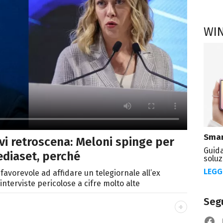
WI
Smar
i retroscena: Meloni spinge per
Guida
ediaset, perché
soluz
LEGG
favorevole ad affidare un telegiornale all’ex
erviste pericolose a cifre molto alte
Segu