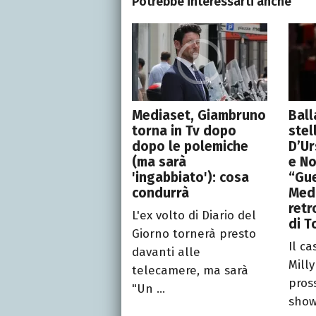
Potrebbe interessarti anche
Mediaset, Giambruno
Ball
torna in Tv dopo
stel
dopo le polemiche
D’Ur
(ma sarà
e No
'ingabbiato'): cosa
“Gue
condurrà
Medi
retr
L'ex volto di Diario del
di T
Giorno tornerà presto
Il c
davanti alle
Milly
telecamere, ma sarà
pros
"Un ...
show 