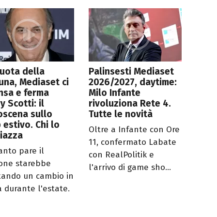
uota della
Palinsesti Mediaset
una, Mediaset ci
2026/2027, daytime:
nsa e ferma
Milo Infante
y Scotti: il
rivoluziona Rete 4.
oscena sullo
Tutte le novità
 estivo. Chi lo
Oltre a Infante con Ore
iazza
11, confermato Labate
anto pare il
con RealPolitik e
ione starebbe
l'arrivo di game sho...
tando un cambio in
a durante l'estate.