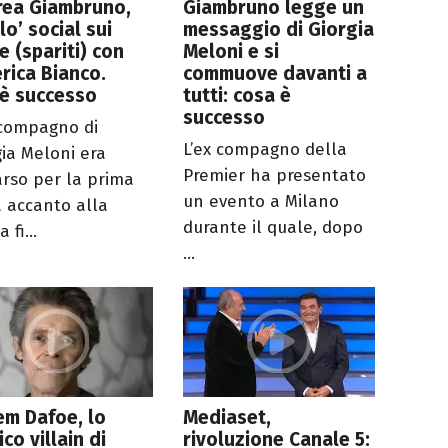
rea Giambruno,
Giambruno legge un
llo’ social sui
messaggio di Giorgia
ie (spariti) con
Meloni e si
rica Bianco.
commuove davanti a
’è successo
tutti: cosa è
successo
 compagno di
L’ex compagno della
gia Meloni era
Premier ha presentato
rso per la prima
un evento a Milano
a accanto alla
durante il quale, dopo
 fi...
...
em Dafoe, lo
Mediaset,
ico villain di
rivoluzione Canale 5: