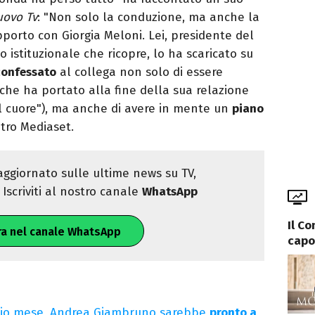
ovo Tv
: "Non solo la conduzione, ma anche la
pporto con Giorgia Meloni. Lei, presidente del
o istituzionale che ricopre, lo ha scaricato su
confessato
al collega non solo di essere
che ha portato alla fine della sua relazione
 al cuore"), ma anche di avere in mente un
piano
ntro Mediaset.
ggiornato sulle ultime news su TV,
Iscriviti al nostro canale
WhatsApp
Il C
ra nel canale WhatsApp
capo 
izio mese, Andrea Giambruno sarebbe
pronto a