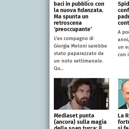
baci in pubblico con
Spid
la nuova fidanzata.
conf
Ma spunta un
padr
retroscena
con
‘preoccupante’
A poc
L'ex compagno di
anni
Giorgia Meloni sarebbe
un e
stato paparazzato da
con i
un noto settimanale.
Qu...
Mediaset punta
La R
(ancora) sulla magia
fort
della soap turca: il
si f