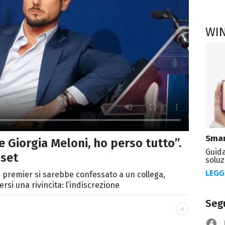
WI
Smar
 Giorgia Meloni, ho perso tutto”.
Guida
aset
soluz
LEGG
 premier si sarebbe confessato a un collega,
si una rivincita: l’indiscrezione
Segu