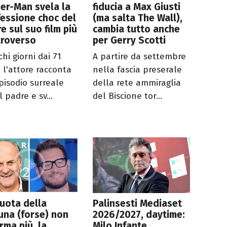
er-Man svela la
fiducia a Max Giusti
essione choc del
(ma salta The Wall),
e sul suo film più
cambia tutto anche
troverso
per Gerry Scotti
hi giorni dai 71
A partire da settembre
, l'attore racconta
nella fascia preserale
pisodio surreale
della rete ammiraglia
l padre e sv...
del Biscione tor...
uota della
Palinsesti Mediaset
una (forse) non
2026/2027, daytime:
erma più, la
Milo Infante