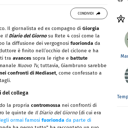
 di viaggi e passione per i cartoni (della pizza
CONDIVIDI
co. Il giornalista ed ex compagno di
Giorgia
de
Il
Diario del Giorno
su Rete 4 così come la
po la diffusione dei vergognosi
fuorionda
da
nduttore è finito nell’occhio del ciclone e ha
Mar
ti tra
avances
sopra le righe e
battute
timanale
Nuovo Tv
, tuttavia, Giambruno sarebbe
 nei confronti di Mediaset
, come confessato a
agli.
i del collega
Temp
do la propria
contromossa
nei confronti di
tro le quinte de
Il Diario del Giorno
(di cui era
egli ormai famosi
fuorionda
da parte di
rionda ha perso tutto" ha raccontato un suo