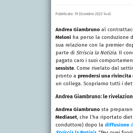
Laurea in Lettere, smania
e della Pixar).
Pubblicato:
19 Dicembre 2023 14:45
Andrea Giambruno
al contrattac
Meloni
ha perso la conduzione 
sua relazione con la premier do
parte di
Striscia la Notizia
. Il co
pagato caro i suoi comportamen
sessiste
. Come rivelato dal set
pronto a
prendersi una rivincita
un collega. Scopriamo tutti i dett
Andrea Giambruno: le rivelazion
Andrea Giambruno
sta preparan
Mediaset
, che l’ha riportato die
conduttore) dopo la
diffusione
d
Striscia la Notizia
. "Per quei fuo