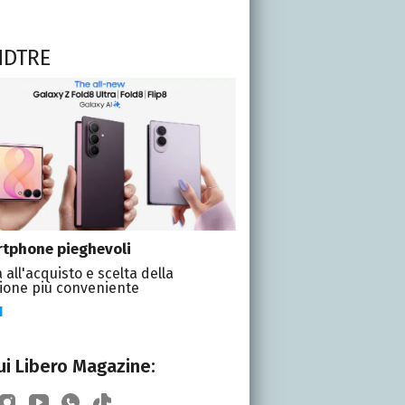
NDTRE
tphone pieghevoli
 all'acquisto e scelta della
ione più conveniente
I
i Libero Magazine: