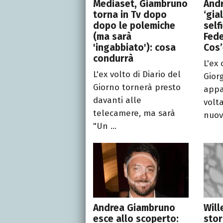
Mediaset, Giambruno
And
torna in Tv dopo
‘gia
dopo le polemiche
self
(ma sarà
Fede
'ingabbiato'): cosa
Cos
condurrà
L'ex
L'ex volto di Diario del
Gior
Giorno tornerà presto
appa
davanti alle
volt
telecamere, ma sarà
nuova
"Un ...
Andrea Giambruno
Will
esce allo scoperto:
stor