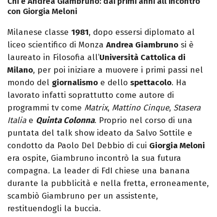
Chi è Andrea Giambruno: dai primi anni all’incontro
con Giorgia Meloni
Milanese classe
1981
, dopo essersi diplomato al
liceo scientifico di Monza
Andrea Giambruno
si è
laureato in Filosofia all’
Università Cattolica di
Milano
, per poi iniziare a muovere i primi passi nel
mondo del
giornalismo
e dello
spettacolo
. Ha
lavorato infatti soprattutto come autore di
programmi tv come
Matrix
,
Mattino Cinque
,
Stasera
Italia
e
Quinta Colonna
. Proprio nel corso di una
puntata del talk show ideato da Salvo Sottile e
condotto da Paolo Del Debbio di cui
Giorgia Meloni
era ospite, Giambruno incontrò la sua futura
compagna. La leader di FdI chiese una banana
durante la pubblicità e nella fretta, erroneamente,
scambiò Giambruno per un assistente,
restituendogli la buccia.