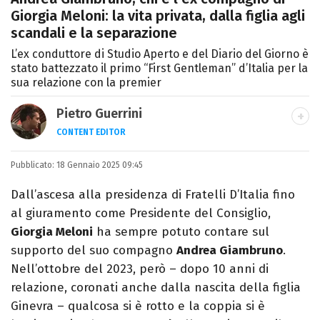
Giorgia Meloni: la vita privata, dalla figlia agli
scandali e la separazione
L’ex conduttore di Studio Aperto e del Diario del Giorno è
stato battezzato il primo “First Gentleman” d’Italia per la
sua relazione con la premier
Pietro Guerrini
CONTENT EDITOR
Laurea in Lettere, smania di viaggi e
Pubblicato:
18 Gennaio 2025 09:45
passione per i cartoni (della pizza e della
Pixar).
Dall’ascesa alla presidenza di Fratelli D’Italia fino
al giuramento come Presidente del Consiglio,
Giorgia Meloni
ha sempre potuto contare sul
supporto del suo compagno
Andrea Giambruno
.
Nell’ottobre del 2023, però – dopo 10 anni di
relazione, coronati anche dalla nascita della figlia
Ginevra – qualcosa si è rotto e la coppia si è