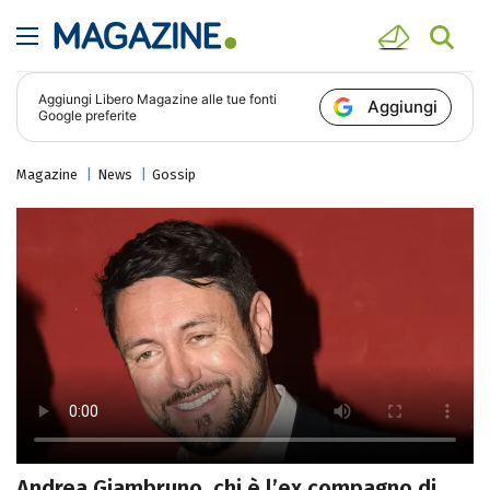
Aggiungi
Libero Magazine
alle tue fonti
Aggiungi
Google preferite
Magazine
News
Gossip
Andrea Giambruno, chi è l’ex compagno di