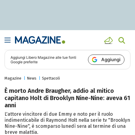
Aggiungi
Libero Magazine
alle tue fonti
Aggiungi
Google preferite
Magazine
News
Spettacoli
È morto Andre Braugher, addio al mitico
capitano Holt di Brooklyn Nine-Nine: aveva 61
anni
L'attore vincitore di due Emmy e noto per il ruolo
indimenticabile di Raymond Holt nella serie tv "Brooklyn
Nine-Nine", è scomparso lunedì sera al termine di una
breve malattia.